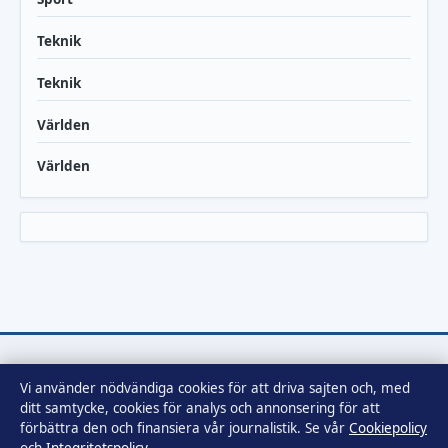
Teknik
Teknik
Världen
Världen
Vi använder nödvändiga cookies för att driva sajten och, med
Tidsbild
ditt samtycke, cookies för analys och annonsering för att
Nyheter och samhällsbevakning för vår tid.
förbättra den och finansiera vår journalistik. Se vår
Cookiepolicy