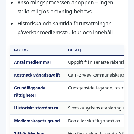
Ansökningsprocessen är öppen – ingen
strikt religiös prövning behövs.
Historiska och samtida förutsättningar
påverkar medlemsstruktur och innehåll.
FAKTOR
DETALJ
Antal medlemmar
Uppgift från senaste räkenskaperna
Kostnad/Månadsavgift
Ca 1–2 % av kommunalskatten (v
Grundläggande
Gudstjänstdeltagande, rösträtt, k
rättigheter
Historiskt startdatum
Svenska kyrkans etablering unde
Medlemskapets grund
Dop eller skriftlig anmälan
Tillhör Medlem
Hemförsamling baserat på folkbo