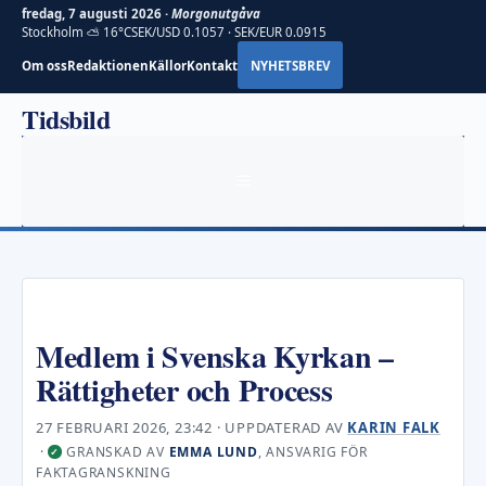
fredag, 7 augusti 2026 ·
Morgonutgåva
Stockholm ⛅ 16°C
SEK/USD 0.1057 · SEK/EUR 0.0915
Om oss
Redaktionen
Källor
Kontakt
NYHETSBREV
Hoppa
Tidsbild
till
innehåll
MENY
Medlem i Svenska Kyrkan –
Rättigheter och Process
27 FEBRUARI 2026, 23:42
· UPPDATERAD
AV
KARIN FALK
·
GRANSKAD AV
EMMA LUND
, ANSVARIG FÖR
✓
FAKTAGRANSKNING