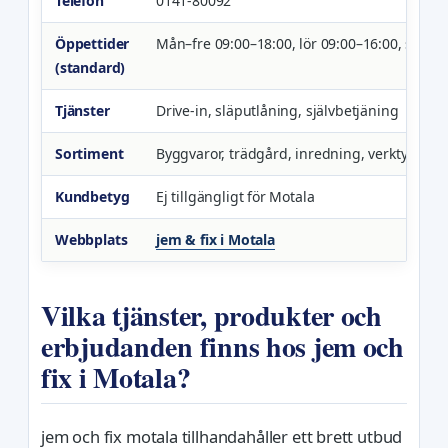
Telefon
0141-80092
Öppettider
Mån–fre 09:00–18:00, lör 09:00–16:00, sön/h
(standard)
Tjänster
Drive-in, släputlåning, självbetjäning
Sortiment
Byggvaror, trädgård, inredning, verktyg
Kundbetyg
Ej tillgängligt för Motala
Webbplats
jem & fix i Motala
Vilka tjänster, produkter och
erbjudanden finns hos jem och
fix i Motala?
jem och fix motala tillhandahåller ett brett utbud