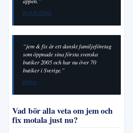
appen.”
jem & fix i Motala
“jem & fix är ett danskt familjeföretag
som öppnade sina första svenska
butiker 2005 och har nu över 70
butiker i Sverige.”
jemfix.se
Vad bör alla veta om jem och
fix motala just nu?