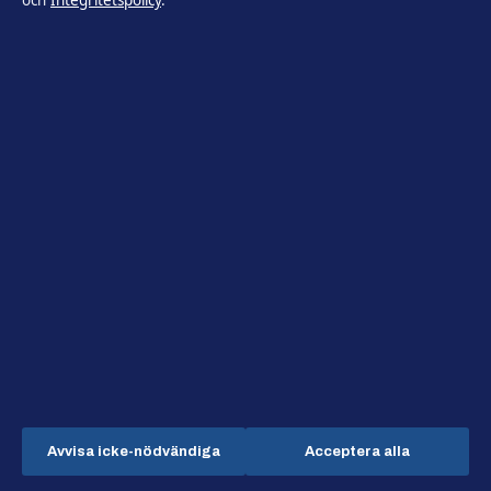
och
Integritetspolicy
.
Reportage
Reportage
Sport
Teknik
Teknik
Världen
Världen
Avvisa icke-nödvändiga
Acceptera alla
Tidsbild