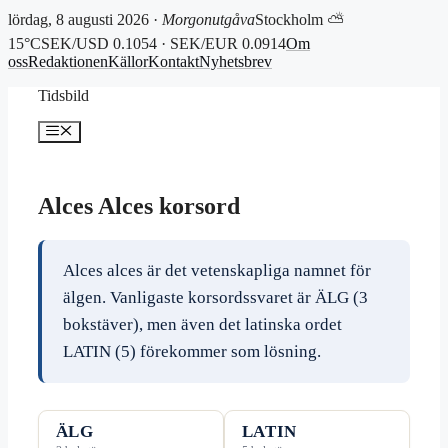
lördag, 8 augusti 2026 ·
Morgonutgåva
Stockholm ⛅
15°C
SEK/USD 0.1054 · SEK/EUR 0.0914
Om
oss
Redaktionen
Källor
Kontakt
Nyhetsbrev
Hoppa
Tidsbild
till
innehåll
Meny
Alces Alces korsord
Alces alces är det vetenskapliga namnet för
älgen. Vanligaste korsordssvaret är ÄLG (3
bokstäver), men även det latinska ordet
LATIN (5) förekommer som lösning.
ÄLG
LATIN