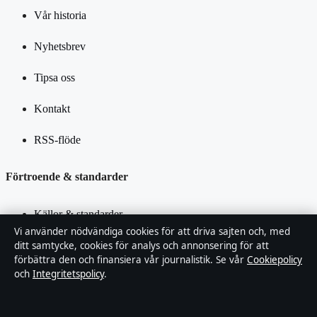
Vår historia
Nyhetsbrev
Tipsa oss
Kontakt
RSS-flöde
Förtroende & standarder
Källor & standarder
Vi använder nödvändiga cookies för att driva sajten och, med
Redaktionell policy
ditt samtycke, cookies för analys och annonsering för att
förbättra den och finansiera vår journalistik. Se vår
Cookiepolicy
och
Integritetspolicy
.
Rättelsepolicy
Faktagranskningspolicy