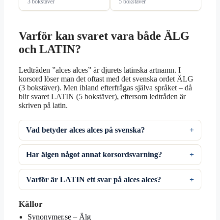
3 bokstäver
5 bokstäver
Varför kan svaret vara både ÄLG
och LATIN?
Ledtråden ”alces alces” är djurets latinska artnamn. I
korsord löser man det oftast med det svenska ordet ÄLG
(3 bokstäver). Men ibland efterfrågas själva språket – då
blir svaret LATIN (5 bokstäver), eftersom ledtråden är
skriven på latin.
Vad betyder alces alces på svenska?
Har älgen något annat korsordsvarning?
Varför är LATIN ett svar på alces alces?
Källor
Synonymer.se – Älg