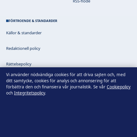
RSS-flöde
FÖRTROENDE & STANDARDER
Källor & standarder
Redaktionell policy
Rättelsepolicy
Vi använder nödvändiga cookies för att driva sajten och, med
Faktagranskningspolicy
ditt samtycke, cookies för analys och annonsering för att
förbättra den och finansiera vår journalistik. Se vår
Cookiepolicy
och
Integritetspolicy
.
Ägande & finansiering
Integritetspolicy
Cookiepolicy