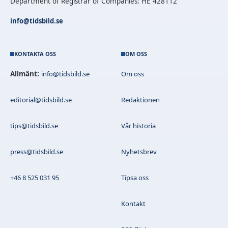
Department of Registrar of Companies: HE 428112
info@tidsbild.se
KONTAKTA OSS
OM OSS
Allmänt:
info@tidsbild.se
Om oss
editorial@tidsbild.se
Redaktionen
tips@tidsbild.se
Vår historia
press@tidsbild.se
Nyhetsbrev
+46 8 525 031 95
Tipsa oss
Kontakt