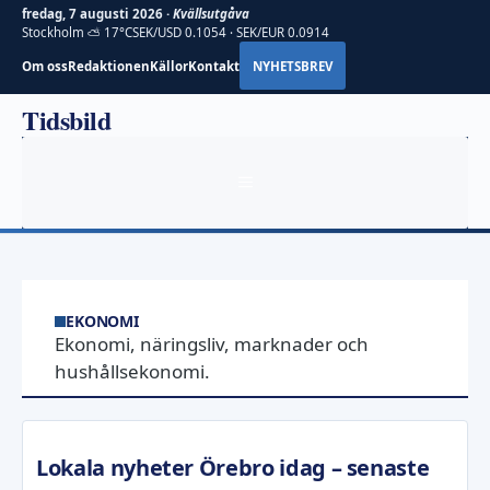
fredag, 7 augusti 2026 ·
Kvällsutgåva
Stockholm ⛅ 17°C
SEK/USD 0.1054 · SEK/EUR 0.0914
Om oss
Redaktionen
Källor
Kontakt
NYHETSBREV
Hoppa
Tidsbild
till
innehåll
MENY
EKONOMI
Ekonomi, näringsliv, marknader och
hushållsekonomi.
Lokala nyheter Örebro idag – senaste