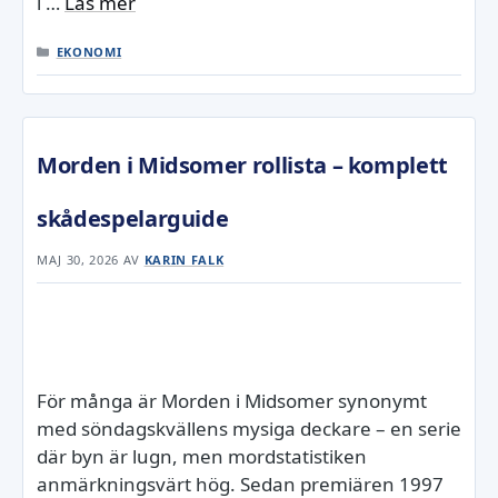
i …
Läs mer
KATEGORIER
EKONOMI
Morden i Midsomer rollista – komplett
skådespelarguide
MAJ 30, 2026
AV
KARIN FALK
För många är Morden i Midsomer synonymt
med söndagskvällens mysiga deckare – en serie
där byn är lugn, men mordstatistiken
anmärkningsvärt hög. Sedan premiären 1997