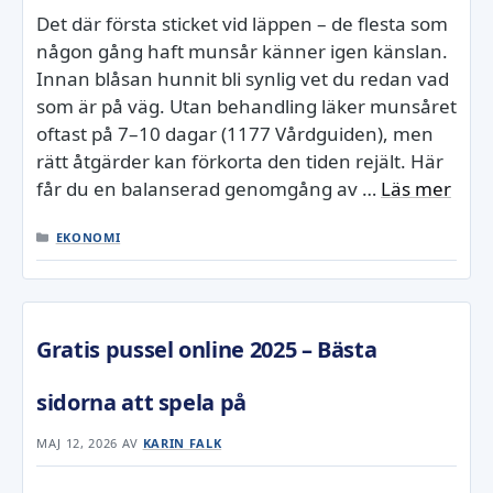
Det där första sticket vid läppen – de flesta som
någon gång haft munsår känner igen känslan.
Innan blåsan hunnit bli synlig vet du redan vad
som är på väg. Utan behandling läker munsåret
oftast på 7–10 dagar (1177 Vårdguiden), men
rätt åtgärder kan förkorta den tiden rejält. Här
får du en balanserad genomgång av …
Läs mer
KATEGORIER
EKONOMI
Gratis pussel online 2025 – Bästa
sidorna att spela på
MAJ 12, 2026
AV
KARIN FALK