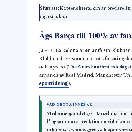
Slutsats:
Kaptenshierarkin är bredare än 
ägarstruktur.
Ägs Barça till 100% av fa
Ja – FC Barcelona är en av få storklubba
Klubben drivs som en idrottsförening där
och styrelse (
The Guardian (brittisk dagst
används av Real Madrid, Manchester Unit
sporttidning)
).
VAD DETTA INNEBÄR
Medlemsägandet gör Barcelona mer m
långsammare i reaktionen vid ekonomisk
inklusive arenabyggen och sponsoravt