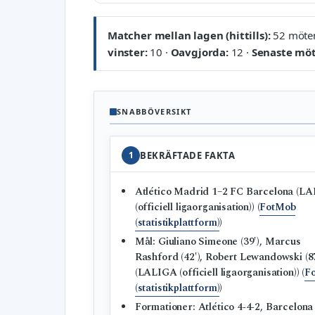
Matcher mellan lagen (hittills):
52 möten
vinster:
10 ·
Oavgjorda:
12 ·
Senaste möt
SNABBÖVERSIKT
1
BEKRÄFTADE FAKTA
Atlético Madrid 1–2 FC Barcelona (L
(officiell ligaorganisation)) (
FotMob
(statistikplattform)
)
Mål: Giuliano Simeone (39′), Marcus
Rashford (42′), Robert Lewandowski (87
(LALIGA (officiell ligaorganisation)) (
F
(statistikplattform)
)
Formationer: Atlético 4‑4‑2, Barcelona