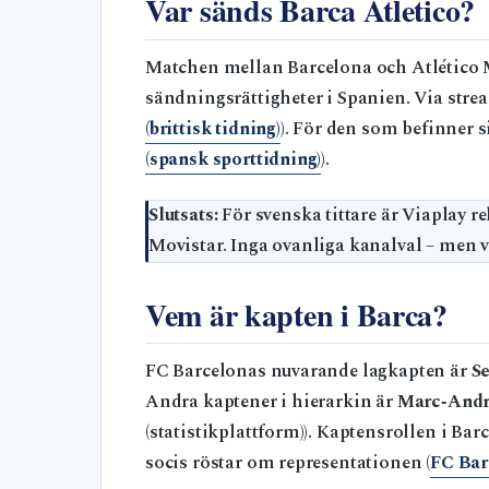
Var sänds Barca Atletico?
Matchen mellan Barcelona och Atlético M
sändningsrättigheter i Spanien. Via stream
(brittisk tidning)
). För den som befinner 
(spansk sporttidning)
).
Slutsats:
För svenska tittare är Viaplay
Movistar. Inga ovanliga kanalval – men v
Vem är kapten i Barca?
FC Barcelonas nuvarande lagkapten är
Se
Andra kaptener i hierarkin är
Marc‑André
(statistikplattform)). Kaptensrollen i B
socis röstar om representationen (
FC Barc