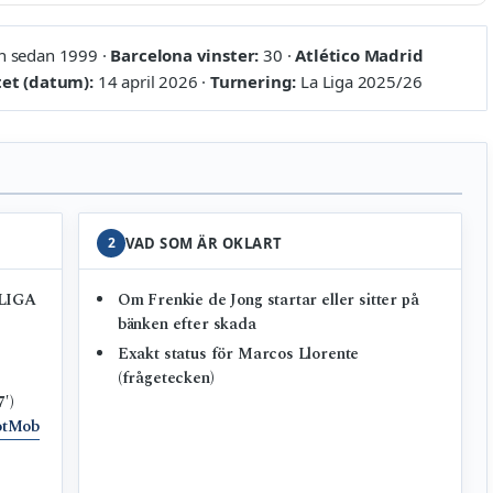
 sedan 1999 ·
Barcelona vinster:
30 ·
Atlético Madrid
et (datum):
14 april 2026 ·
Turnering:
La Liga 2025/26
2
VAD SOM ÄR OKLART
ALIGA
Om Frenkie de Jong startar eller sitter på
bänken efter skada
Exakt status för Marcos Llorente
(frågetecken)
′)
otMob