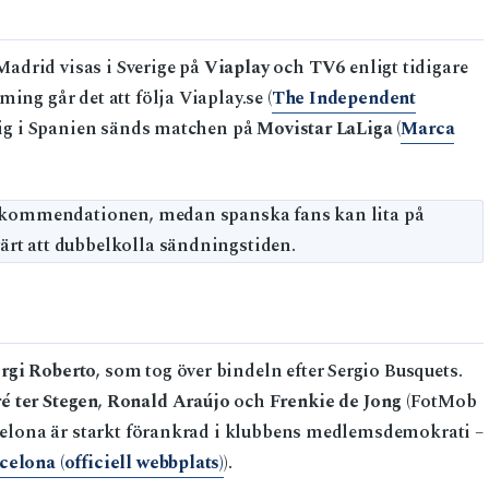
adrid visas i Sverige på
Viaplay
och
TV6
enligt tidigare
ing går det att följa Viaplay.se (
The Independent
sig i Spanien sänds matchen på
Movistar LaLiga
(
Marca
 rekommendationen, medan spanska fans kan lita på
ärt att dubbelkolla sändningstiden.
rgi Roberto
, som tog över bindeln efter Sergio Busquets.
 ter Stegen
,
Ronald Araújo
och
Frenkie de Jong
(FotMob
arcelona är starkt förankrad i klubbens medlemsdemokrati –
elona (officiell webbplats)
).