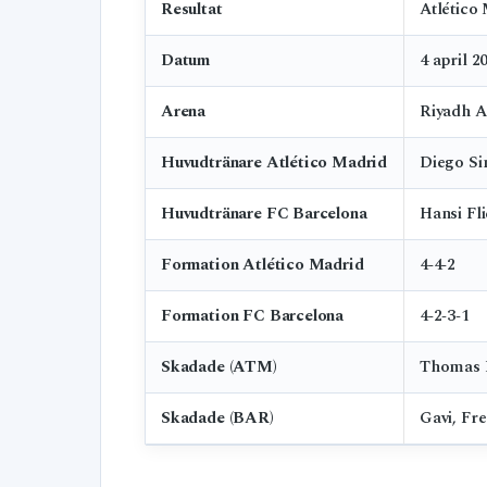
Resultat
Atlético
Datum
4 april 2
Arena
Riyadh A
Huvudtränare Atlético Madrid
Diego S
Huvudtränare FC Barcelona
Hansi Fl
Formation Atlético Madrid
4‑4‑2
Formation FC Barcelona
4‑2‑3‑1
Skadade (ATM)
Thomas L
Skadade (BAR)
Gavi, Fre