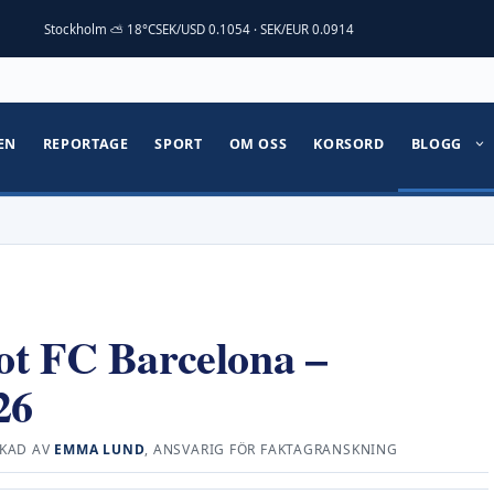
Stockholm ⛅ 18°C
SEK/USD 0.1054 · SEK/EUR 0.0914
EN
REPORTAGE
SPORT
OM OSS
KORSORD
BLOGG
ot FC Barcelona –
26
KAD AV
EMMA LUND
, ANSVARIG FÖR FAKTAGRANSKNING