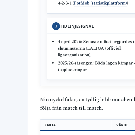
4‑2‑3‑1 (
FotMob (statistikplattform)
)
3
TIDLINJESIGNAL
4 april 2026: Senaste mötet avgjordes i
slutminuterna (LALIGA (officiell
ligaorganisation))
2025/26‑säsongen: Båda lagen kämpar
topplaceringar
Nio nyckelfakta, en tydlig bild: matchen
följa från match till match.
FAKTA
VÄRDE