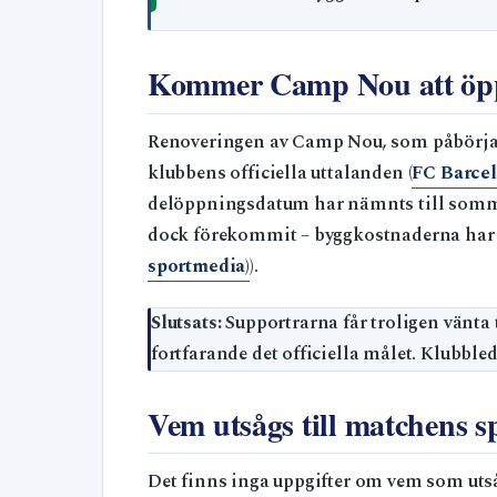
Kommer Camp Nou att öp
Renoveringen av Camp Nou, som påbörjades
klubbens officiella uttalanden (
FC Barcelo
delöppningsdatum har nämnts till somm
dock förekommit – byggkostnaderna har 
sportmedia)
).
Slutsats:
Supportrarna får troligen vänta t
fortfarande det officiella målet. Klubbl
Vem utsågs till matchens s
Det finns inga uppgifter om vem som utså