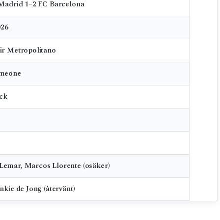
 Madrid 1–2 FC Barcelona
026
ir Metropolitano
imeone
ick
emar, Marcos Llorente (osäker)
nkie de Jong (återvänt)