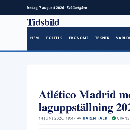
fredag, 7 augusti 2026 ·
Kvällsutgåva
Tidsbild
Hoppa
till
innehåll
HEM
POLITIK
EKONOMI
TEKNIK
VÄRLD
Atlético Madrid m
laguppställning 20
14 JUNI 2026, 19:47
AV
KARIN FALK
·
GRANS
✓