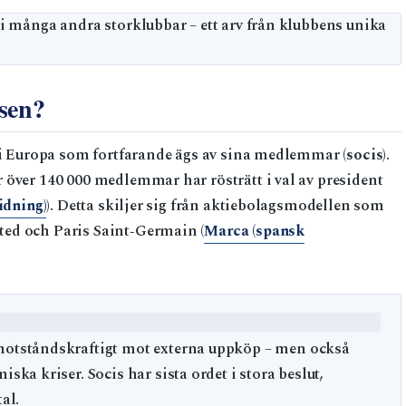
i många andra storklubbar – ett arv från klubbens unika
nsen?
r i Europa som fortfarande ägs av sina medlemmar (
socis
).
 över 140 000 medlemmar har rösträtt i val av president
idning)
). Detta skiljer sig från aktiebolagsmodellen som
ed och Paris Saint‑Germain (
Marca (spansk
otståndskraftigt mot externa uppköp – men också
a kriser. Socis har sista ordet i stora beslut,
al.