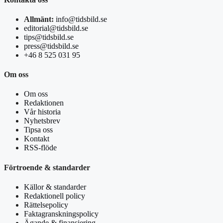
Allmänt:
info@tidsbild.se
editorial@tidsbild.se
tips@tidsbild.se
press@tidsbild.se
+46 8 525 031 95
Om oss
Om oss
Redaktionen
Vår historia
Nyhetsbrev
Tipsa oss
Kontakt
RSS-flöde
Förtroende & standarder
Källor & standarder
Redaktionell policy
Rättelsepolicy
Faktagranskningspolicy
Ägande & finansiering