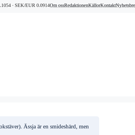
1054 · SEK/EUR 0.0914
Om oss
Redaktionen
Källor
Kontakt
Nyhetsbr
bokstäver). Ässja är en smideshärd, men