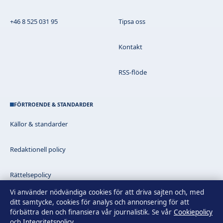
+46 8 525 031 95
Tipsa oss
Kontakt
RSS-flöde
FÖRTROENDE & STANDARDER
Källor & standarder
Redaktionell policy
Rättelsepolicy
Vi använder nödvändiga cookies för att driva sajten och, med
Faktagranskningspolicy
ditt samtycke, cookies för analys och annonsering för att
förbättra den och finansiera vår journalistik. Se vår
Cookiepolicy
och
Integritetspolicy
.