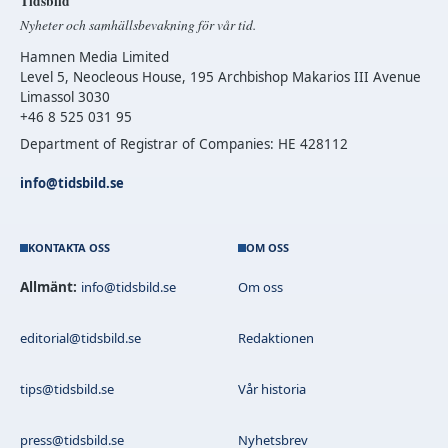
Tidsbild
Nyheter och samhällsbevakning för vår tid.
Hamnen Media Limited
Level 5, Neocleous House, 195 Archbishop Makarios III Avenue
Limassol 3030
+46 8 525 031 95
Department of Registrar of Companies: HE 428112
info@tidsbild.se
KONTAKTA OSS
OM OSS
Allmänt:
info@tidsbild.se
Om oss
editorial@tidsbild.se
Redaktionen
tips@tidsbild.se
Vår historia
press@tidsbild.se
Nyhetsbrev