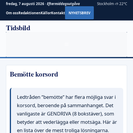
fredag, 7 augusti 2026 ·
Eftermiddagsutgåva
Stockholm ⛅ 22°C
Om oss
Redaktionen
Källor
Kontakt
NYHETSBREV
Hoppa
Tidsbild
till
innehåll
MENY
Bemötte korsord
Ledtråden ”bemötte” har flera möjliga svar i
korsord, beroende på sammanhanget. Det
vanligaste är GENDRIVA (8 bokstäver), som
betyder att vederlägga eller motsäga. Här är
en lista över de mest troliga lösningarna.