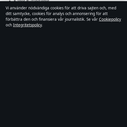
Källor & standarder
Vi använder nödvändiga cookies för att driva sajten och, med
ditt samtycke, cookies för analys och annonsering för att
Redaktionell policy
förbättra den och finansiera vår journalistik. Se vår
Cookiepolicy
och
Integritetspolicy
.
Rättelsepolicy
Faktagranskningspolicy
Ägande & finansiering
Integritetspolicy
Cookiepolicy
Innehållet är endast avsett för allmän information. Allmänna
förfrågningar:
info@tidsbild.se
.
Utgivare:
Hamnen Media Limited ·
Ansvarig utgivare:
Anders
Hellström · Department of Registrar of Companies HE 428112