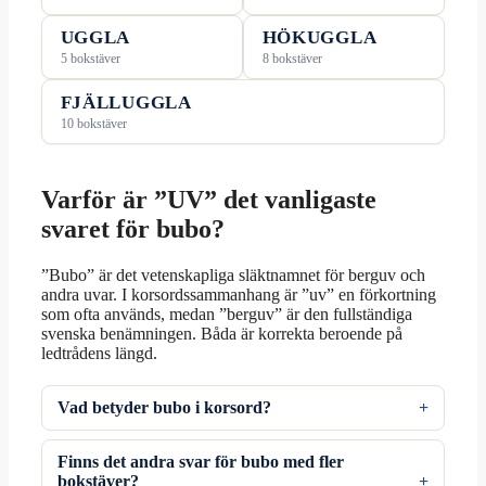
UGGLA
HÖKUGGLA
5 bokstäver
8 bokstäver
FJÄLLUGGLA
10 bokstäver
Varför är ”UV” det vanligaste
svaret för bubo?
”Bubo” är det vetenskapliga släktnamnet för berguv och
andra uvar. I korsordssammanhang är ”uv” en förkortning
som ofta används, medan ”berguv” är den fullständiga
svenska benämningen. Båda är korrekta beroende på
ledtrådens längd.
Vad betyder bubo i korsord?
Finns det andra svar för bubo med fler
bokstäver?