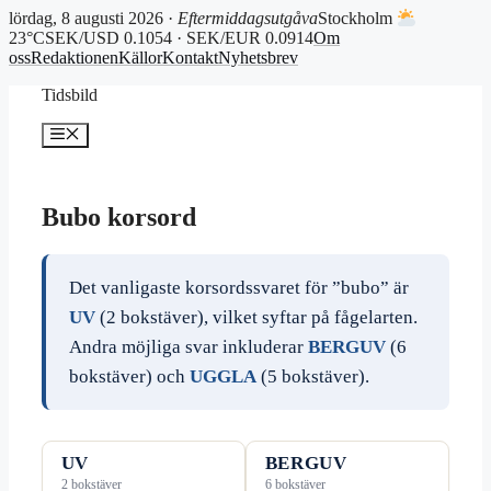
lördag, 8 augusti 2026 ·
Eftermiddagsutgåva
Stockholm
23°C
SEK/USD 0.1054 · SEK/EUR 0.0914
Om
oss
Redaktionen
Källor
Kontakt
Nyhetsbrev
Hoppa
Tidsbild
till
innehåll
Meny
Bubo korsord
Det vanligaste korsordssvaret för ”bubo” är
UV
(2 bokstäver), vilket syftar på fågelarten.
Andra möjliga svar inkluderar
BERGUV
(6
bokstäver) och
UGGLA
(5 bokstäver).
UV
BERGUV
2 bokstäver
6 bokstäver