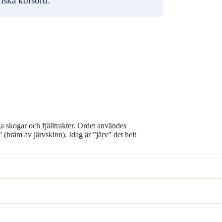
riska korsord.
iga skogar och fjälltrakter. Ordet användes
 (bräm av järvskinn). Idag är ”järv” det helt