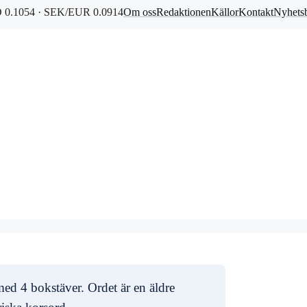
0.1054 · SEK/EUR 0.0914
Om oss
Redaktionen
Källor
Kontakt
Nyhets
med 4 bokstäver. Ordet är en äldre