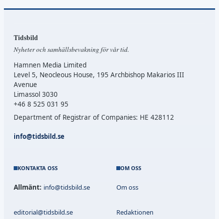
Tidsbild
Nyheter och samhällsbevakning för vår tid.
Hamnen Media Limited
Level 5, Neocleous House, 195 Archbishop Makarios III
Avenue
Limassol 3030
+46 8 525 031 95
Department of Registrar of Companies: HE 428112
info@tidsbild.se
KONTAKTA OSS
OM OSS
Allmänt:
info@tidsbild.se
Om oss
editorial@tidsbild.se
Redaktionen