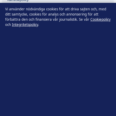
Vi använder nödvändiga cookies för att driva sajten och, med
Faktagranskningspolicy
ditt samtycke, cookies för analys och annonsering för att
förbättra den och finansiera vår journalistik. Se vår
Cookiepolicy
och
Integritetspolicy
.
Ägande & finansiering
Integritetspolicy
Cookiepolicy
Innehållet är endast avsett för allmän information. Allmänna
förfrågningar:
info@tidsbild.se
.
Utgivare:
Hamnen Media Limited ·
Ansvarig utgivare:
Anders
Hellström · Department of Registrar of Companies HE 428112