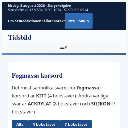
lördag, 8 augusti 2026 ·
Morgonutgåva
Stockholm ⛅ 15°C
SEK/USD 0.1054 · SEK/EUR 0.0914
Om oss
Redaktionen
Källor
Kontakt
NYHETSBREV
Hoppa
Tidsbild
till
innehåll
MENY
Fogmassa korsord
Det mest sannolika svaret för
fogmassa
i
korsord är
KITT
(4 bokstäver). Andra vanliga
svar är
ACKRYLAT
(8 bokstäver) och
SILIKON
(7
bokstäver).
Alla
4 bokstäver
7 bokstäver