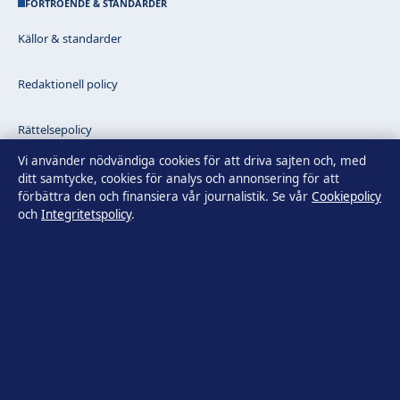
FÖRTROENDE & STANDARDER
Källor & standarder
Redaktionell policy
Rättelsepolicy
Vi använder nödvändiga cookies för att driva sajten och, med
Faktagranskningspolicy
ditt samtycke, cookies för analys och annonsering för att
förbättra den och finansiera vår journalistik. Se vår
Cookiepolicy
och
Integritetspolicy
.
Ägande & finansiering
Integritetspolicy
Cookiepolicy
Innehållet är endast avsett för allmän information. Allmänna