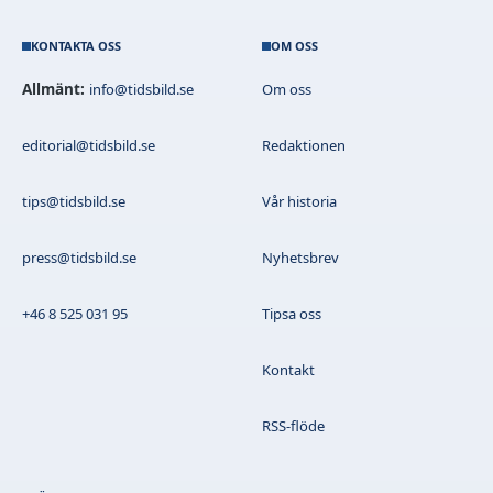
KONTAKTA OSS
OM OSS
Allmänt:
info@tidsbild.se
Om oss
editorial@tidsbild.se
Redaktionen
tips@tidsbild.se
Vår historia
press@tidsbild.se
Nyhetsbrev
+46 8 525 031 95
Tipsa oss
Kontakt
RSS-flöde