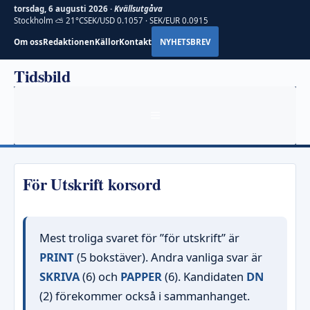
torsdag, 6 augusti 2026 ·
Kvällsutgåva
Stockholm ⛅ 21°C
SEK/USD 0.1057 · SEK/EUR 0.0915
Om oss
Redaktionen
Källor
Kontakt
NYHETSBREV
Hoppa
Tidsbild
till
innehåll
MENY
För Utskrift korsord
Mest troliga svaret för ”för utskrift” är
PRINT
(5 bokstäver). Andra vanliga svar är
SKRIVA
(6) och
PAPPER
(6). Kandidaten
DN
(2) förekommer också i sammanhanget.