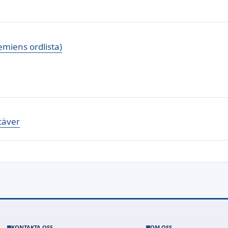
miens ordlista)
täver
KONTAKTA OSS
OM OSS