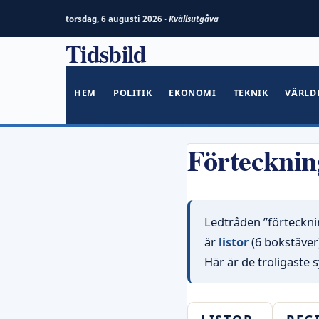
torsdag, 6 augusti 2026 ·
Kvällsutgåva
Tidsbild
Hoppa
till
innehåll
HEM
POLITIK
EKONOMI
TEKNIK
VÄRLD
Förtecknin
Ledtråden ”förtecknin
är
listor
(6 bokstäve
Här är de troligaste