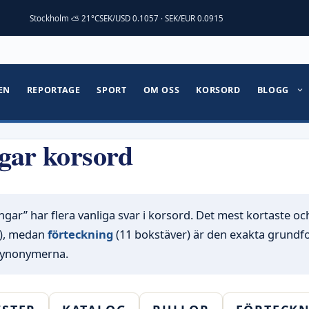
Stockholm ⛅ 21°C
SEK/USD 0.1057 · SEK/EUR 0.0915
EN
REPORTAGE
SPORT
OM OSS
KORSORD
BLOGG
gar korsord
gar” har flera vanliga svar i korsord. Det mest kortaste oc
r), medan
förteckning
(11 bokstäver) är den exakta grundf
 synonymerna.