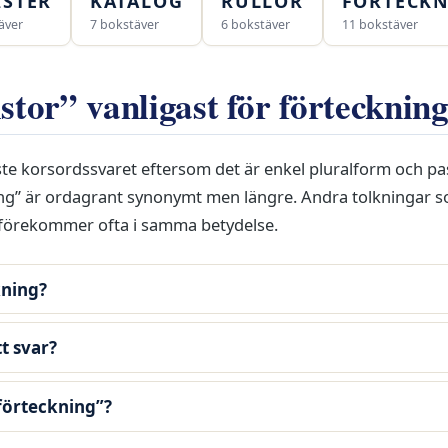
ISTER
KATALOG
RULLOR
FÖRTECK
äver
7 bokstäver
6 bokstäver
11 bokstäver
istor” vanligast för förtecknin
aste korsordssvaret eftersom det är enkel pluralform och pa
ning” är ordagrant synonymt men längre. Andra tolkningar 
” förekommer ofta i samma betydelse.
kning?
tt svar?
förteckning”?