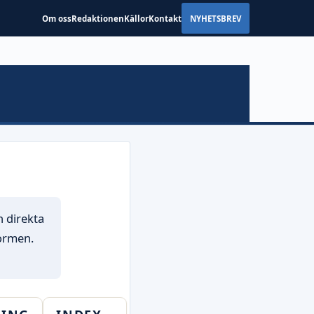
Om oss
Redaktionen
Källor
Kontakt
NYHETSBREV
h direkta
ormen.