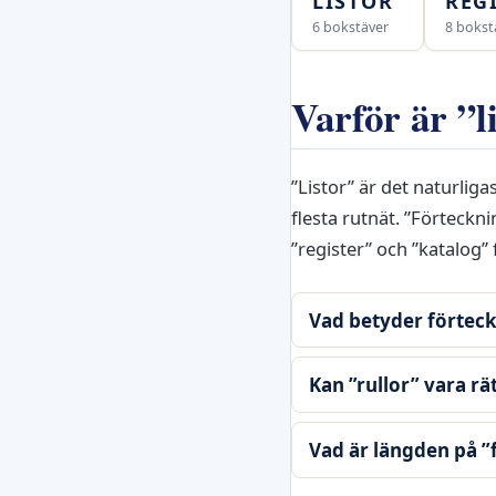
LISTOR
REG
6 bokstäver
8 bokst
Varför är ”l
”Listor” är det naturlig
flesta rutnät. ”Förteck
”register” och ”katalog
Vad betyder förtec
Kan ”rullor” vara rä
Vad är längden på ”