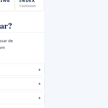
NING
INDEX
5 bokstäver
gar?
ssar de
som