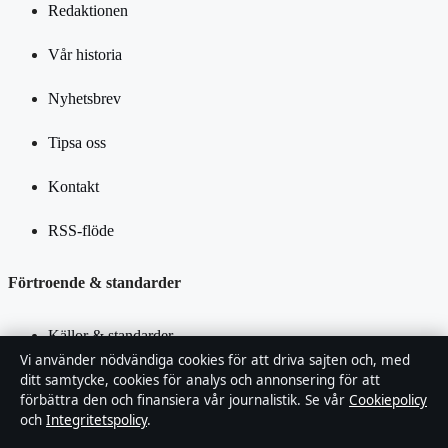
Redaktionen
Vår historia
Nyhetsbrev
Tipsa oss
Kontakt
RSS-flöde
Förtroende & standarder
Källor & standarder
Vi använder nödvändiga cookies för att driva sajten och, med
Redaktionell policy
ditt samtycke, cookies för analys och annonsering för att
förbättra den och finansiera vår journalistik. Se vår
Cookiepolicy
och
Integritetspolicy
.
Rättelsepolicy