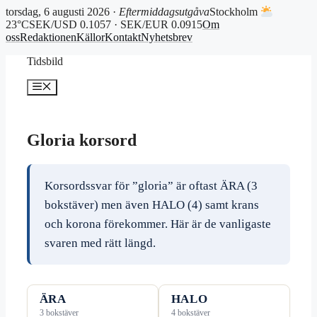
torsdag, 6 augusti 2026 ·
Eftermiddagsutgåva
Stockholm
23°C
SEK/USD 0.1057 · SEK/EUR 0.0915
Om
oss
Redaktionen
Källor
Kontakt
Nyhetsbrev
Hoppa
Tidsbild
till
innehåll
Meny
Gloria korsord
Korsordssvar för ”gloria” är oftast ÄRA (3
bokstäver) men även HALO (4) samt krans
och korona förekommer. Här är de vanligaste
svaren med rätt längd.
ÄRA
HALO
3 bokstäver
4 bokstäver