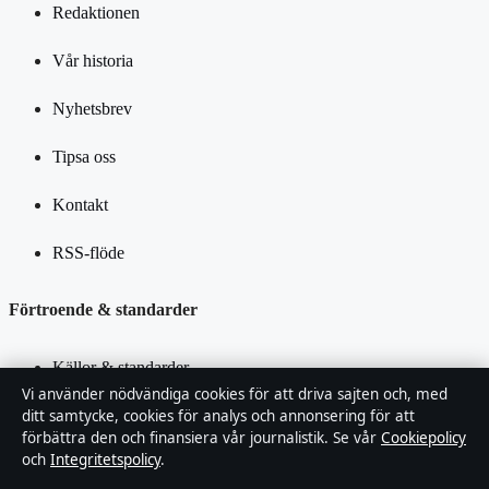
Redaktionen
Vår historia
Nyhetsbrev
Tipsa oss
Kontakt
RSS-flöde
Förtroende & standarder
Källor & standarder
Vi använder nödvändiga cookies för att driva sajten och, med
Redaktionell policy
ditt samtycke, cookies för analys och annonsering för att
förbättra den och finansiera vår journalistik. Se vår
Cookiepolicy
och
Integritetspolicy
.
Rättelsepolicy