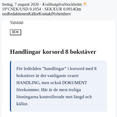
fredag, 7 augusti 2026 ·
Kvällsutgåva
Stockholm
19°C
SEK/USD 0.1054 · SEK/EUR 0.0914
Om
oss
Redaktionen
Källor
Kontakt
Nyhetsbrev
Hoppa
Tidsbild
till
innehåll
Meny
Handlingar korsord 8 bokstäver
För ledtråden ”handlingar” i korsord med 8
bokstäver är det vanligaste svaret
HANDLING, men också DOKUMENT
förekommer. Här är de mest troliga
lösningarna kontrollerade mot längd och
källor.