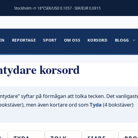
Stockholm ⛅ 18°C
SEK/USD 0.1057 · SEK/EUR 0.0915
EN
REPORTAGE
SPORT
OM OSS
KORSORD
BLOGG
tydare korsord
tydare” syftar på förmågan att tolka tecken. Det vanligast
bokstäver), men även kortare ord som
Tyda
(4 bokstäver)