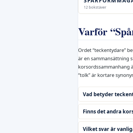
SPÅRFORMMÄG
12 bokstäver
Varför “Spå
Ordet “teckentydare” be
är en sammansättning som
korsordssammanhang är 
“tolk” är kortare synony
Vad betyder tecken
Finns det andra kor
Vilket svar är vanli