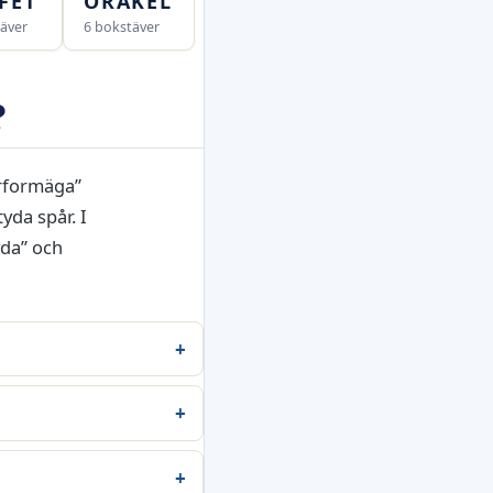
FET
ORAKEL
äver
6 bokstäver
?
årformäga”
yda spår. I
yda” och