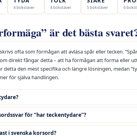
A
TYDA
TOLK
SIARE
PRO
4 bokstäver
4 bokstäver
5 bokstäver
6 bokst
rformäga” är det bästa svaret
skrivs ofta som förmågan att avläsa spår eller tecken. “Sp
 direkt fångar detta – att ha förmågan att forma eller utt
detta den mest specifika och längre lösningen, medan “t
mer för själva handlingen.
tydare?
sordssvar för “har teckentydare”?
gast i svenska korsord?