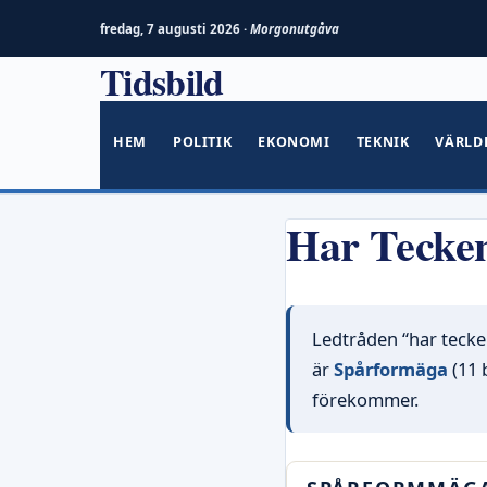
fredag, 7 augusti 2026 ·
Morgonutgåva
Tidsbild
Hoppa
till
innehåll
HEM
POLITIK
EKONOMI
TEKNIK
VÄRLD
Har Tecken
Ledtråden “har tecken
är
Spårformäga
(11 
förekommer.