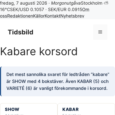
fredag, 7 augusti 2026 ·
Morgonutgåva
Stockholm ⛅
16°C
SEK/USD 0.1057 · SEK/EUR 0.0915
Om
oss
Redaktionen
Källor
Kontakt
Nyhetsbrev
Hoppa
till
Tidsbild
Meny
innehåll
Kabare korsord
Det mest sannolika svaret för ledtråden ”kabare”
är SHOW med 4 bokstäver. Även KABAR (5) och
VARIETÉ (6) är vanligt förekommande i korsord.
SHOW
KABAR