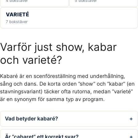
4 bokstäver
5 bokstäver
VARIETÉ
7 bokstäver
Varför just show, kabar
och varieté?
Kabaré är en scenföreställning med underhållning,
sång och dans. De korta orden ”show” och ”kabar” (en
stavningsvariant) täcker ofta rutorna, medan ”varieté”
är en synonym för samma typ av program.
Vad betyder kabaré?
Är ”cabaret” ett korrekt svar?