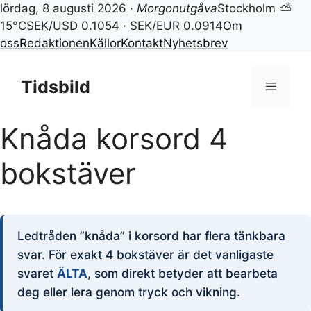
lördag, 8 augusti 2026 ·
Morgonutgåva
Stockholm ⛅
15°C
SEK/USD 0.1054 · SEK/EUR 0.0914
Om
oss
Redaktionen
Källor
Kontakt
Nyhetsbrev
Hoppa
till
Tidsbild
Meny
innehåll
Knåda korsord 4
bokstäver
Ledtråden ”knåda” i korsord har flera tänkbara
svar. För exakt 4 bokstäver är det vanligaste
svaret
ÄLTA
, som direkt betyder att bearbeta
deg eller lera genom tryck och vikning.