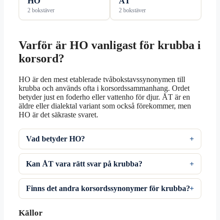
HO
ÅT
2 bokstäver
2 bokstäver
Varför är HO vanligast för krubba i
korsord?
HO är den mest etablerade tvåbokstavssynonymen till
krubba och används ofta i korsordssammanhang. Ordet
betyder just en foderho eller vattenho för djur. ÅT är en
äldre eller dialektal variant som också förekommer, men
HO är det säkraste svaret.
Vad betyder HO?
Kan ÅT vara rätt svar på krubba?
Finns det andra korsordssynonymer för krubba?
Källor