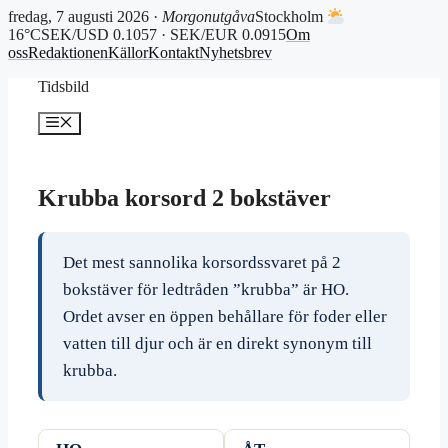
fredag, 7 augusti 2026 ·
Morgonutgåva
Stockholm
16°C
SEK/USD 0.1057 · SEK/EUR 0.0915
Om
oss
Redaktionen
Källor
Kontakt
Nyhetsbrev
Hoppa
Tidsbild
till
innehåll
Meny
Krubba korsord 2 bokstäver
Det mest sannolika korsordssvaret på 2
bokstäver för ledtråden ”krubba” är HO.
Ordet avser en öppen behållare för foder eller
vatten till djur och är en direkt synonym till
krubba.