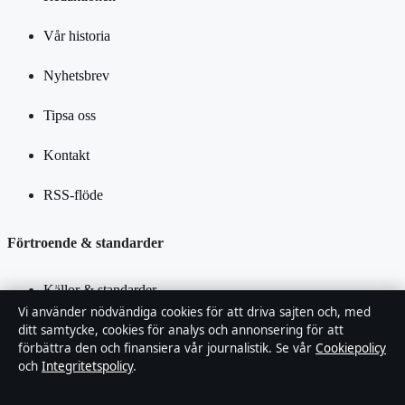
Vår historia
Nyhetsbrev
Tipsa oss
Kontakt
RSS-flöde
Förtroende & standarder
Källor & standarder
Vi använder nödvändiga cookies för att driva sajten och, med
Redaktionell policy
ditt samtycke, cookies för analys och annonsering för att
förbättra den och finansiera vår journalistik. Se vår
Cookiepolicy
och
Integritetspolicy
.
Rättelsepolicy