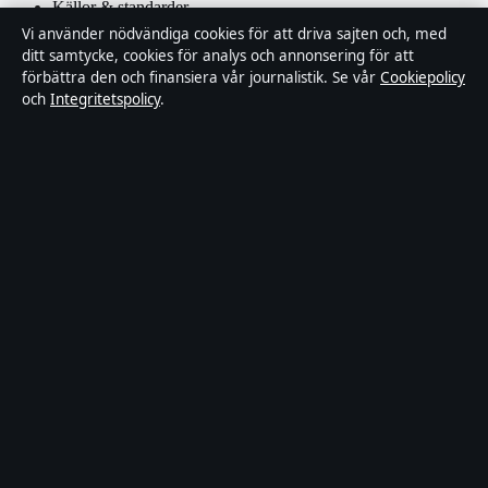
Källor & standarder
Vi använder nödvändiga cookies för att driva sajten och, med
ditt samtycke, cookies för analys och annonsering för att
Redaktionell policy
förbättra den och finansiera vår journalistik. Se vår
Cookiepolicy
och
Integritetspolicy
.
Rättelsepolicy
Faktagranskningspolicy
Ägande & finansiering
Integritetspolicy
Cookiepolicy
Innehållet är endast avsett för allmän information. Allmänna
förfrågningar:
info@tidsbild.se
.
Utgivare:
Hamnen Media Limited ·
Ansvarig utgivare:
Anders
Hellström · Department of Registrar of Companies HE 428112