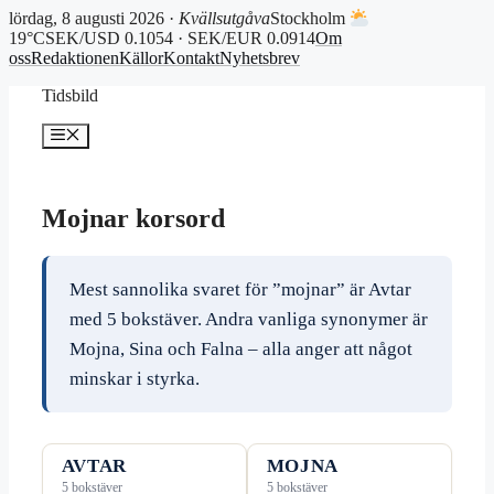
lördag, 8 augusti 2026 ·
Kvällsutgåva
Stockholm
19°C
SEK/USD 0.1054 · SEK/EUR 0.0914
Om
oss
Redaktionen
Källor
Kontakt
Nyhetsbrev
Hoppa
Tidsbild
till
innehåll
Meny
Mojnar korsord
Mest sannolika svaret för ”mojnar” är Avtar
med 5 bokstäver. Andra vanliga synonymer är
Mojna, Sina och Falna – alla anger att något
minskar i styrka.
AVTAR
MOJNA
5 bokstäver
5 bokstäver