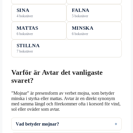
SINA
FALNA
4 bokstäver
5 bokstäver
MATTAS
MINSKA
6 bokstäver
6 bokstäver
STILLNA
7 bokstäver
Varför är Avtar det vanligaste
svaret?
”Mojnar” är presensform av verbet mojna, som betyder
minska i styrka eller mattas. Avtar är en direkt synonym
med samma längd och förekommer ofta i korsord för vind,
sol eller oväder som avtar.
Vad betyder mojnar?