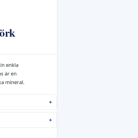
mörk
in enkla
as är en
a mineral.