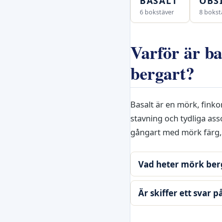
BASALT
OBS
6 bokstäver
8 bokst
Varför är ba
bergart?
Basalt är en mörk, finko
stavning och tydliga asso
gångart med mörk färg, 
Vad heter mörk ber
Är skiffer ett svar 