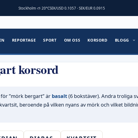
Stockholm ⛅ 20°C
SEK/USD 0.1057 · SEK/EUR 0.0915
EN
REPORTAGE
SPORT
OM OSS
KORSORD
BLOGG
art korsord
 för ”mörk bergart” är
basalt
(6 bokstäver). Andra troliga s
kvartsit, beroende på vilken nyans av mörk och vilket bildn