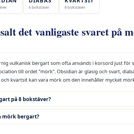
IDIAN
DIABAS
KVARTSIT
äver
6 bokstäver
8 bokstäver
salt det vanligaste svaret på 
rnig vulkanisk bergart som ofta används i korsord just för s
ciation till ordet ”mörk”. Obsidian är glasig och svart, diab
och kvartsit kan vara mörk om den innehåller mycket mörk
gart på 8 bokstäver?
på mörk bergart?