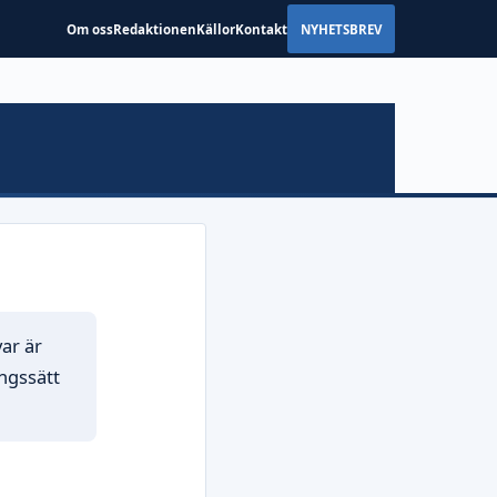
Om oss
Redaktionen
Källor
Kontakt
NYHETSBREV
var är
ingssätt