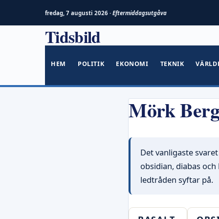
fredag, 7 augusti 2026 ·
Eftermiddagsutgåva
Tidsbild
Hoppa
till
innehåll
HEM
POLITIK
EKONOMI
TEKNIK
VÄRLD
Mörk Berg
Det vanligaste svaret
obsidian, diabas och 
ledtråden syftar på.