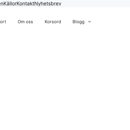
en
Källor
Kontakt
Nyhetsbrev
ort
Om oss
Korsord
Blogg