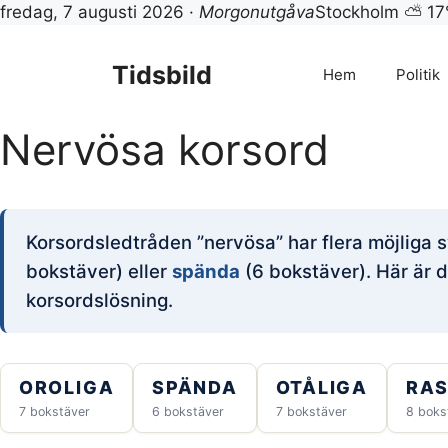
fredag, 7 augusti 2026 ·
Morgonutgåva
Stockholm ⛅ 17
Hoppa
till
Tidsbild
Hem
Politik
innehåll
Nervösa korsord
Korsordsledtråden ”nervösa” har flera möjliga s
bokstäver) eller
spända
(6 bokstäver). Här är d
korsordslösning.
OROLIGA
SPÄNDA
OTÅLIGA
RA
7 bokstäver
6 bokstäver
7 bokstäver
8 boks