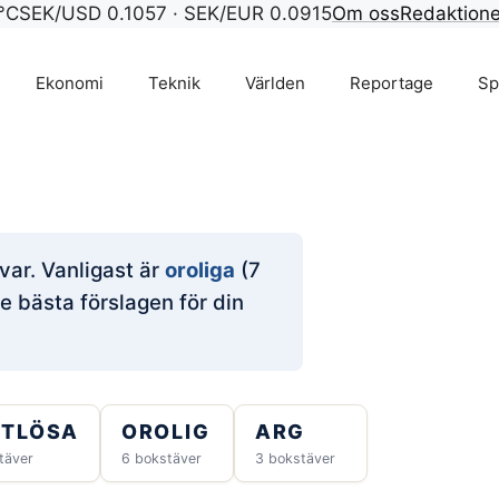
°C
SEK/USD 0.1057 · SEK/EUR 0.0915
Om oss
Redaktion
Ekonomi
Teknik
Världen
Reportage
Sp
var. Vanligast är
oroliga
(7
e bästa förslagen för din
STLÖSA
OROLIG
ARG
täver
6 bokstäver
3 bokstäver