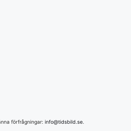
männa förfrågningar:
info@tidsbild.se
.