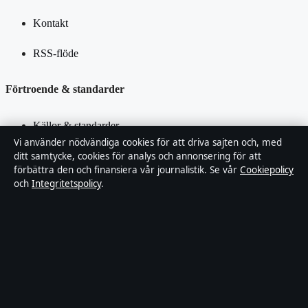
Kontakt
RSS-flöde
Förtroende & standarder
Källor & standarder
Vi använder nödvändiga cookies för att driva sajten och, med
Redaktionell policy
ditt samtycke, cookies för analys och annonsering för att
förbättra den och finansiera vår journalistik. Se vår
Cookiepolicy
och
Integritetspolicy
.
Rättelsepolicy
Faktagranskningspolicy
Ägande & finansiering
Integritetspolicy
Cookiepolicy