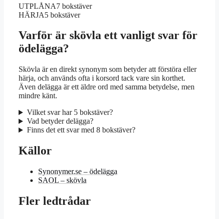
UTPLÅNA
7 bokstäver
HÄRJA
5 bokstäver
Varför är skövla ett vanligt svar för
ödelägga?
Skövla är en direkt synonym som betyder att förstöra eller
härja, och används ofta i korsord tack vare sin korthet.
Även delägga är ett äldre ord med samma betydelse, men
mindre känt.
Vilket svar har 5 bokstäver?
Vad betyder delägga?
Finns det ett svar med 8 bokstäver?
Källor
Synonymer.se – ödelägga
SAOL – skövla
Fler ledtrådar