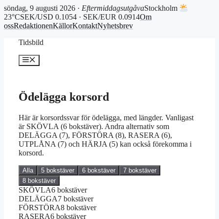
söndag, 9 augusti 2026 ·
Eftermiddagsutgåva
Stockholm
23°C
SEK/USD 0.1054 · SEK/EUR 0.0914
Om
oss
Redaktionen
Källor
Kontakt
Nyhetsbrev
Hoppa
Tidsbild
till
innehåll
Meny
Ödelägga korsord
Här är korsordssvar för ödelägga, med längder. Vanligast
är SKÖVLA (6 bokstäver). Andra alternativ som
DELÄGGA (7), FÖRSTÖRA (8), RASERA (6),
UTPLÅNA (7) och HÄRJA (5) kan också förekomma i
korsord.
Alla
5 bokstäver
6 bokstäver
7 bokstäver
8 bokstäver
SKÖVLA
6 bokstäver
DELÄGGA
7 bokstäver
FÖRSTÖRA
8 bokstäver
RASERA
6 bokstäver