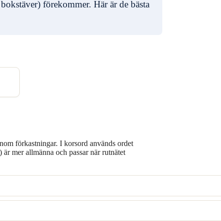
 bokstäver) förekommer. Här är de bästa
enom förkastningar. I korsord används ordet
t) är mer allmänna och passar när rutnätet