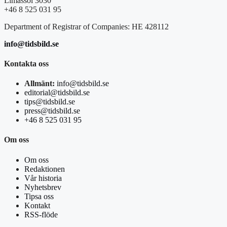
Limassol 3030
+46 8 525 031 95
Department of Registrar of Companies: HE 428112
info@tidsbild.se
Kontakta oss
Allmänt:
info@tidsbild.se
editorial@tidsbild.se
tips@tidsbild.se
press@tidsbild.se
+46 8 525 031 95
Om oss
Om oss
Redaktionen
Vår historia
Nyhetsbrev
Tipsa oss
Kontakt
RSS-flöde