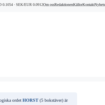
 0.1054 · SEK/EUR 0.0912
Om oss
Redaktionen
Källor
Kontakt
Nyhets
logiska ordet
HORST
(5 bokstäver) är