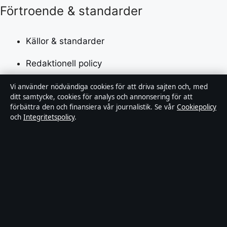
Förtroende & standarder
Källor & standarder
Redaktionell policy
Rättelsepolicy
Vi använder nödvändiga cookies för att driva sajten och, med
ditt samtycke, cookies för analys och annonsering för att
förbättra den och finansiera vår journalistik. Se vår
Cookiepolicy
Faktagranskningspolicy
och
Integritetspolicy
.
Ägande & finansiering
Integritetspolicy
Cookiepolicy
Innehållet är endast avsett för allmän information.
Allmänna förfrågningar:
info@tidsbild.se
.