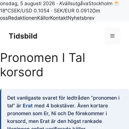
onsdag, 5 augusti 2026 ·
Kvällsutgåva
Stockholm
18°C
SEK/USD 0.1054 · SEK/EUR 0.0912
Om
oss
Redaktionen
Källor
Kontakt
Nyhetsbrev
Hoppa
till
Tidsbild
Meny
innehåll
Pronomen I Tal
korsord
Det vanligaste svaret för ledtråden ”pronomen i
tal” är
Erat
med 4 bokstäver. Även kortare
pronomen som Er, Ni och De förekommer i
korsord, men Erat är den högst rankade
lösningen enligt verifierade källor.