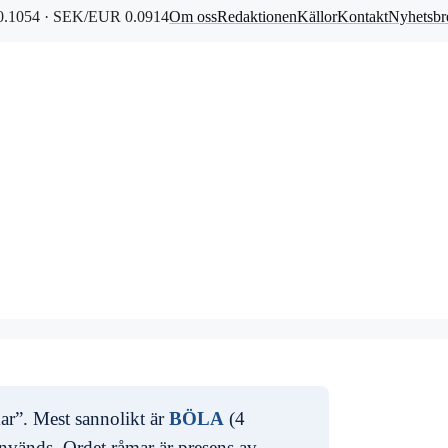
.1054 · SEK/EUR 0.0914
Om oss
Redaktionen
Källor
Kontakt
Nyhetsbr
mar”. Mest sannolikt är
BÖLA
(4
nvänds. Ordet råmar är presens av