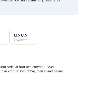
A
GNUN
4 bokstäver
som ordet är kort och entydigt. Även
 ett djur som råmar, men svaret passar