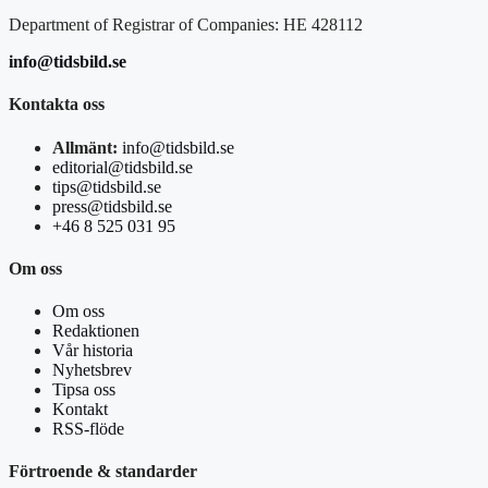
Department of Registrar of Companies: HE 428112
info@tidsbild.se
Kontakta oss
Allmänt:
info@tidsbild.se
editorial@tidsbild.se
tips@tidsbild.se
press@tidsbild.se
+46 8 525 031 95
Om oss
Om oss
Redaktionen
Vår historia
Nyhetsbrev
Tipsa oss
Kontakt
RSS-flöde
Förtroende & standarder