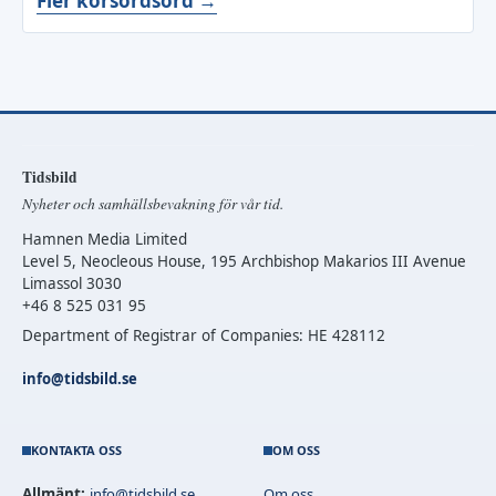
Fler korsordsord →
Tidsbild
Nyheter och samhällsbevakning för vår tid.
Hamnen Media Limited
Level 5, Neocleous House, 195 Archbishop Makarios III Avenue
Limassol 3030
+46 8 525 031 95
Department of Registrar of Companies: HE 428112
info@tidsbild.se
KONTAKTA OSS
OM OSS
Allmänt:
info@tidsbild.se
Om oss