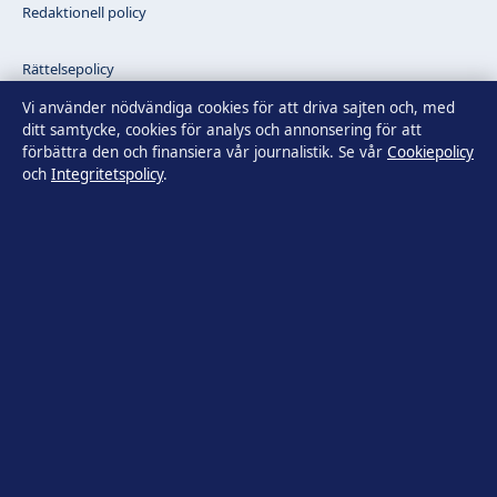
Redaktionell policy
Rättelsepolicy
Vi använder nödvändiga cookies för att driva sajten och, med
Faktagranskningspolicy
ditt samtycke, cookies för analys och annonsering för att
förbättra den och finansiera vår journalistik. Se vår
Cookiepolicy
och
Integritetspolicy
.
Ägande & finansiering
Integritetspolicy
Cookiepolicy
Innehållet är endast avsett för allmän information. Allmänna
förfrågningar:
info@tidsbild.se
.
Utgivare:
Hamnen Media Limited ·
Ansvarig utgivare:
Anders Hellström