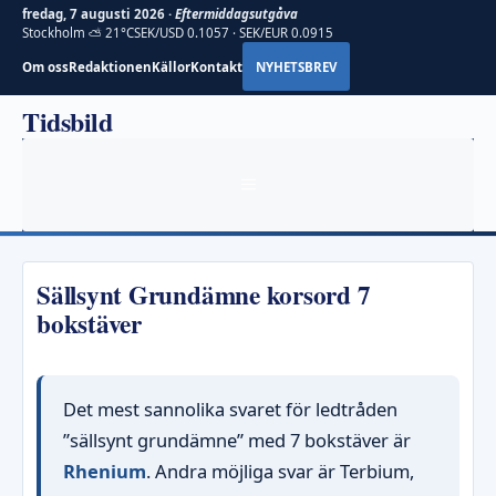
fredag, 7 augusti 2026 ·
Eftermiddagsutgåva
Stockholm ⛅ 21°C
SEK/USD 0.1057 · SEK/EUR 0.0915
Om oss
Redaktionen
Källor
Kontakt
NYHETSBREV
Hoppa
Tidsbild
till
innehåll
MENY
Sällsynt Grundämne korsord 7
bokstäver
Det mest sannolika svaret för ledtråden
”sällsynt grundämne” med 7 bokstäver är
Rhenium
. Andra möjliga svar är Terbium,