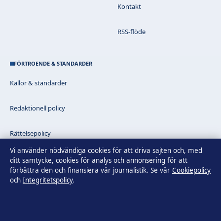
Kontakt
RSS-flöde
FÖRTROENDE & STANDARDER
Källor & standarder
Redaktionell policy
Rättelsepolicy
Vi använder nödvändiga cookies för att driva sajten och, med
Faktagranskningspolicy
ditt samtycke, cookies för analys och annonsering för att
förbättra den och finansiera vår journalistik. Se vår
Cookiepolicy
och
Integritetspolicy
.
Ägande & finansiering
Integritetspolicy