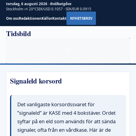
torsdag, 6 augusti 2026 ·
Kvällsutgåva
Stockholm ⛅ 20°C
SEK/USD 0.1057 · SEK/EUR 0.0915
Om oss
Redaktionen
Källor
Kontakt
NYHETSBREV
Hoppa
Tidsbild
till
innehåll
MENY
Signaleld korsord
Det vanligaste korsordssvaret för
”signaleld” är KASE med 4 bokstäver. Ordet
syftar på en eld som används för att sända
signaler, ofta från en vårdkase. Här är de