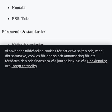
Kontakt
RSS-flöde
Förtroende & standarder
Källor & standarder
Vi använder nödvändiga cookies för att driva sajten och, med
Redaktionell policy
ditt samtycke, cookies för analys och annonsering för att
förbättra den och finansiera vår journalistik. Se vår
Cookiepolicy
och
Integritetspolicy
.
Rättelsepolicy
Faktagranskningspolicy
Ägande & finansiering
Integritetspolicy
Cookiepolicy