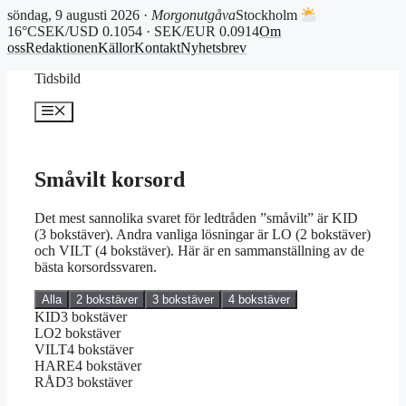
söndag, 9 augusti 2026 ·
Morgonutgåva
Stockholm
16°C
SEK/USD 0.1054 · SEK/EUR 0.0914
Om
oss
Redaktionen
Källor
Kontakt
Nyhetsbrev
Hoppa
Tidsbild
till
innehåll
Meny
Småvilt korsord
Det mest sannolika svaret för ledtråden ”småvilt” är KID
(3 bokstäver). Andra vanliga lösningar är LO (2 bokstäver)
och VILT (4 bokstäver). Här är en sammanställning av de
bästa korsordssvaren.
Alla
2 bokstäver
3 bokstäver
4 bokstäver
KID
3 bokstäver
LO
2 bokstäver
VILT
4 bokstäver
HARE
4 bokstäver
RÅD
3 bokstäver