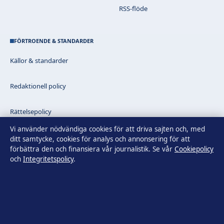
RSS-flöde
FÖRTROENDE & STANDARDER
Källor & standarder
Redaktionell policy
Rättelsepolicy
Vi använder nödvändiga cookies för att driva sajten och, med
Faktagranskningspolicy
ditt samtycke, cookies för analys och annonsering för att
förbättra den och finansiera vår journalistik. Se vår
Cookiepolicy
och
Integritetspolicy
.
Ägande & finansiering
Integritetspolicy
Cookiepolicy