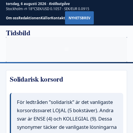
torsdag, 6 augusti 2026 ·
Kvällsutgåva
Stockholm ⛅ 18°C
SEK/USD 0.1057 · SEK/EUR 0.0915
Om oss
Redaktionen
Källor
Kontakt
NYHETSBREV
Hoppa
Tidsbild
till
innehåll
MENY
Solidarisk korsord
För ledtråden ”solidarisk” är det vanligaste
korsordssvaret LOJAL (5 bokstäver). Andra
svar är ENSE (4) och KOLLEGIAL (9). Dessa
synonymer täcker de vanligaste lösningarna