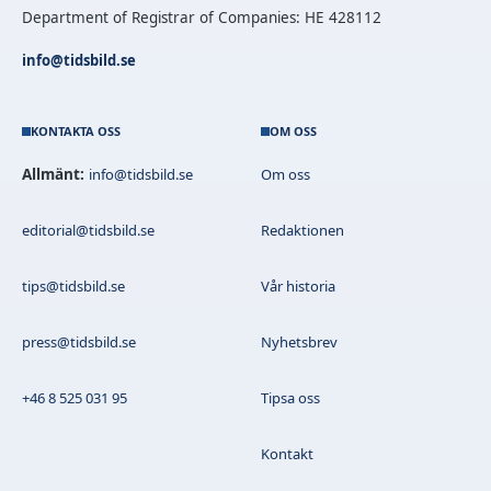
Department of Registrar of Companies: HE 428112
info@tidsbild.se
KONTAKTA OSS
OM OSS
Allmänt:
info@tidsbild.se
Om oss
editorial@tidsbild.se
Redaktionen
tips@tidsbild.se
Vår historia
press@tidsbild.se
Nyhetsbrev
+46 8 525 031 95
Tipsa oss
Kontakt