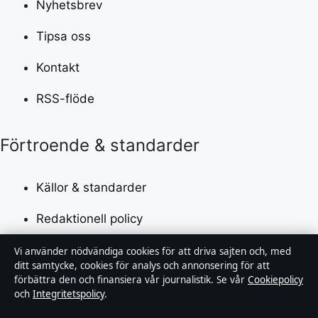
Nyhetsbrev
Tipsa oss
Kontakt
RSS-flöde
Förtroende & standarder
Källor & standarder
Redaktionell policy
Rättelsepolicy
Vi använder nödvändiga cookies för att driva sajten och, med
ditt samtycke, cookies för analys och annonsering för att
förbättra den och finansiera vår journalistik. Se vår
Cookiepolicy
Faktagranskningspolicy
och
Integritetspolicy
.
Ägande & finansiering