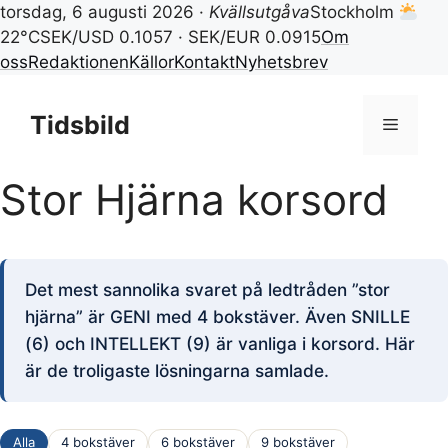
torsdag, 6 augusti 2026 ·
Kvällsutgåva
Stockholm
22°C
SEK/USD 0.1057 · SEK/EUR 0.0915
Om
oss
Redaktionen
Källor
Kontakt
Nyhetsbrev
Hoppa
till
Tidsbild
Meny
innehåll
Stor Hjärna korsord
Det mest sannolika svaret på ledtråden ”stor
hjärna” är GENI med 4 bokstäver. Även SNILLE
(6) och INTELLEKT (9) är vanliga i korsord. Här
är de troligaste lösningarna samlade.
Alla
4 bokstäver
6 bokstäver
9 bokstäver