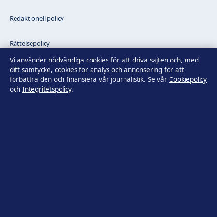
Redaktionell policy
Rättelsepolicy
Vi använder nödvändiga cookies för att driva sajten och, med
Faktagranskningspolicy
ditt samtycke, cookies för analys och annonsering för att
förbättra den och finansiera vår journalistik. Se vår
Cookiepolicy
och
Integritetspolicy
.
Ägande & finansiering
Integritetspolicy
Cookiepolicy
Innehållet är endast avsett för allmän information. Allmänna
förfrågningar:
info@tidsbild.se
.