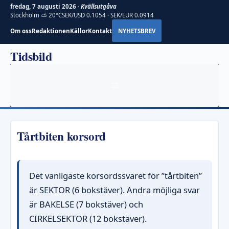
fredag, 7 augusti 2026 ·
Kvällsutgåva
Stockholm ⛅ 20°C
SEK/USD 0.1054 · SEK/EUR 0.0914
Om oss
Redaktionen
Källor
Kontakt
NYHETSBREV
Hoppa
Tidsbild
till
innehåll
MENY
Tårtbiten korsord
Det vanligaste korsordssvaret för ”tårtbiten”
är SEKTOR (6 bokstäver). Andra möjliga svar
är BAKELSE (7 bokstäver) och
CIRKELSEKTOR (12 bokstäver).