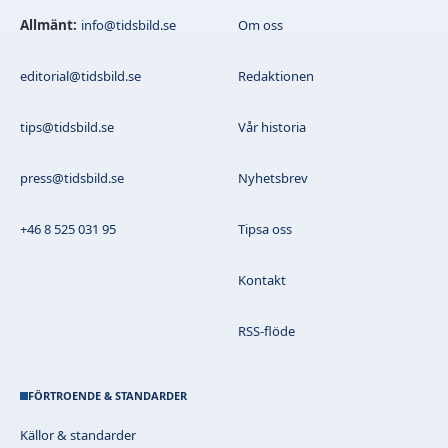
Allmänt:
info@tidsbild.se
Om oss
editorial@tidsbild.se
Redaktionen
tips@tidsbild.se
Vår historia
press@tidsbild.se
Nyhetsbrev
+46 8 525 031 95
Tipsa oss
Kontakt
RSS-flöde
FÖRTROENDE & STANDARDER
Källor & standarder