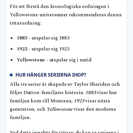
För att förstå den kronologiska ordningen i
Yellowstone-universumet rekommenderas denna
tittarordning:
1883
– utspelar sig 1883
1923
– utspelar sig 1923
Yellowstone
– utspelar sig i nutid
HUR HÄNGER SERIERNA IHOP?
Alla tre serier är skapade av Taylor Sheridan och
följer Dutton-familjens historia.
1883
visar hur
familjen kom till Montana,
1923
visar nästa
generation, och
Yellowstone
visar den moderna
familjen.
Vad detta innebär för tittare: du kan se serierna i