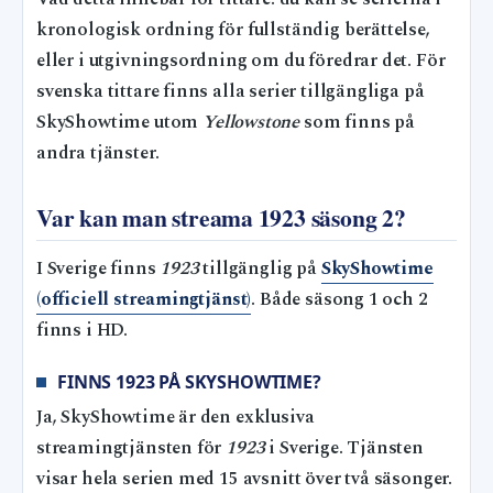
kronologisk ordning för fullständig berättelse,
eller i utgivningsordning om du föredrar det. För
svenska tittare finns alla serier tillgängliga på
SkyShowtime utom
Yellowstone
som finns på
andra tjänster.
Var kan man streama 1923 säsong 2?
I Sverige finns
1923
tillgänglig på
SkyShowtime
(officiell streamingtjänst)
. Både säsong 1 och 2
finns i HD.
FINNS 1923 PÅ SKYSHOWTIME?
Ja, SkyShowtime är den exklusiva
streamingtjänsten för
1923
i Sverige. Tjänsten
visar hela serien med 15 avsnitt över två säsonger.