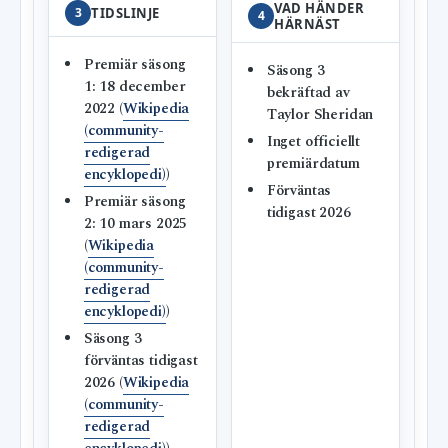
VAD HÄNDER
3
TIDSLINJE
4
HÄRNÄST
Premiär säsong
Säsong 3
1: 18 december
bekräftad av
2022 (
Wikipedia
Taylor Sheridan
(community-
Inget officiellt
redigerad
premiärdatum
encyklopedi)
)
Förväntas
Premiär säsong
tidigast 2026
2: 10 mars 2025
(
Wikipedia
(community-
redigerad
encyklopedi)
)
Säsong 3
förväntas tidigast
2026 (
Wikipedia
(community-
redigerad