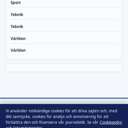
Sport
Teknik
Teknik
Världen
Världen
Vi använder nödvändiga cookies för att driva sajten och, med
Tidsbild
ditt samtycke, cookies för analys och annonsering för att
Nyheter och samhällsbevakning för vår tid.
förbättra den och finansiera vår journalistik. Se vår
Cookiepolicy