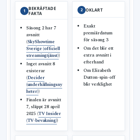
BEKRÄFTADE
2
OKLART
1
FAKTA
Exakt
Säsong 2 har 7
premiärdatum
avsnitt
för säsong 3
(
SkyShowtime
Om det blir ett
Sverige (officiell
extra avsnitt i
streamingtjänst)
)
efterhand
Inget avsnitt 8
Om Elizabeth
existerar
Dutton-spin-off
(
Decider
blir verklighet
(underhållningsny
heter)
)
Finalen är avsnitt
7, släppt 28 april
2025 (
TV Insider
(TV-bevakning)
)