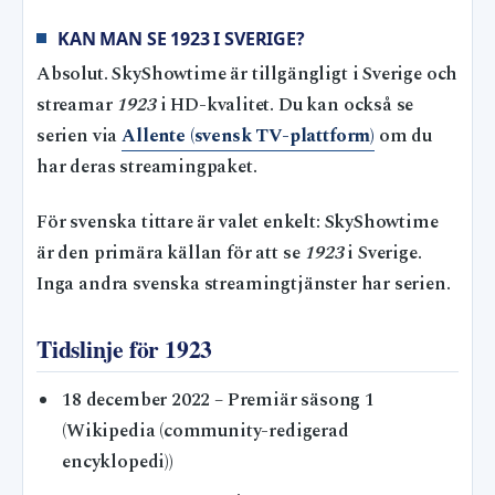
KAN MAN SE 1923 I SVERIGE?
Absolut. SkyShowtime är tillgängligt i Sverige och
streamar
1923
i HD-kvalitet. Du kan också se
serien via
Allente (svensk TV-plattform)
om du
har deras streamingpaket.
För svenska tittare är valet enkelt: SkyShowtime
är den primära källan för att se
1923
i Sverige.
Inga andra svenska streamingtjänster har serien.
Tidslinje för 1923
18 december 2022
– Premiär säsong 1
(Wikipedia (community-redigerad
encyklopedi))