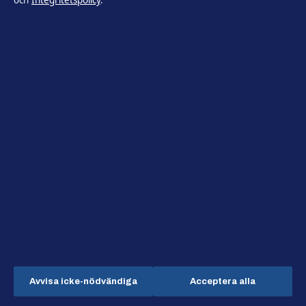
och
Integritetspolicy
.
Hamnen Media Limited
Level 5, Neocleous House, 195 Archbishop Makarios III Avenue
Limassol 3030
+46 8 525 031 95
Department of Registrar of Companies: HE 428112
info@tidsbild.se
KONTAKTA OSS
OM OSS
Allmänt:
info@tidsbild.se
Om oss
editorial@tidsbild.se
Redaktionen
tips@tidsbild.se
Vår historia
press@tidsbild.se
Nyhetsbrev
Avvisa icke-nödvändiga
Acceptera alla
+46 8 525 031 95
Tipsa oss