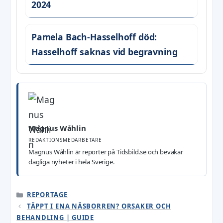
2024
Pamela Bach-Hasselhoff död:
Hasselhoff saknas vid begravning
Magnus Wåhlin
REDAKTIONSMEDARBETARE
Magnus Wåhlin är reporter på Tidsbild.se och bevakar
dagliga nyheter i hela Sverige.
KATEGORIER
REPORTAGE
TÄPPT I ENA NÄSBORREN? ORSAKER OCH
BEHANDLING | GUIDE