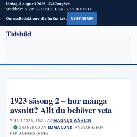
lördag, 8 augusti 2026 ·
Kvällsutgåva
Stockholm ☀ 20°C
SEK/USD 0.1054 · SEK/EUR 0.0914
Om oss
Redaktionen
Källor
Kontakt
NYHETSBREV
Hoppa
Tidsbild
till
innehåll
MENY
1923 säsong 2 – hur många
avsnitt? Allt du behöver veta
7 JULI 2026, 18:24
AV
MAGNUS WÅHLIN
·
GRANSKAD AV
EMMA LUND
, ANSVARIG FÖR
✓
FAKTAGRANSKNING