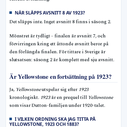
NÄR SLÄPPS AVSNITT 8 AV 1923?
Det släpps inte. Inget avsnitt 8 finns i säsong 2.
Mönstret är tydligt – finalen är avsnitt 7, och
förvirringen kring ett åttonde avsnitt beror på
den förlängda finalen. För tittare i Sverige är
slutsatsen: säsong 2 är komplett med sju avsnitt.
Är Yellowstone en fortsättning på 1923?
Ja,
Yellowstone
utspelar sig efter
1923
kronologiskt.
1923
är en prequel till
Yellowstone
som visar Dutton-familjen under 1920-talet.
I VILKEN ORDNING SKA JAG TITTA PÅ
YELLOWSTONE, 1923 OCH 1883?