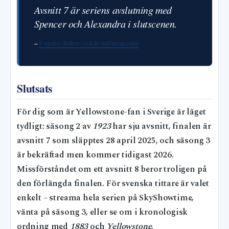
Avsnitt 7 är seriens avslutning med
Spencer och Alexandra i slutscenen.
–
Esquire (kultur- och livsstilsmagasin)
Slutsats
För dig som är Yellowstone-fan i Sverige är läget
tydligt: säsong 2 av
1923
har sju avsnitt, finalen är
avsnitt 7 som släpptes 28 april 2025, och säsong 3
är bekräftad men kommer tidigast 2026.
Missförståndet om ett avsnitt 8 beror troligen på
den förlängda finalen. För svenska tittare är valet
enkelt – streama hela serien på SkyShowtime,
vänta på säsong 3, eller se om i kronologisk
ordning med
1883
och
Yellowstone
.