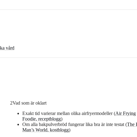
öka vård
2
Vad som är oklart
Exakt tid varierar mellan olika airfryermodeller (
Air Frying
Foodie, receptblogg
)
Om alla bakpulverbröd fungerar lika bra är inte testat (
The 
Man’s World, kostblogg
)