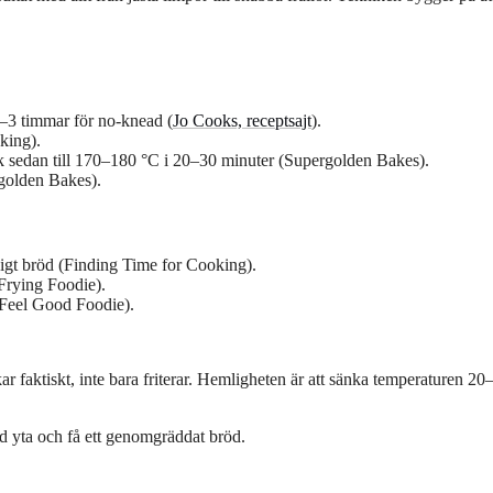
2–3 timmar för no-knead (
Jo Cooks, receptsajt
).
king).
nk sedan till 170–180 °C i 20–30 minuter (Supergolden Bakes).
rgolden Bakes).
igt bröd (Finding Time for Cooking).
Frying Foodie).
 (Feel Good Foodie).
 faktiskt, inte bara friterar. Hemligheten är att sänka temperaturen 20
d yta och få ett genomgräddat bröd.