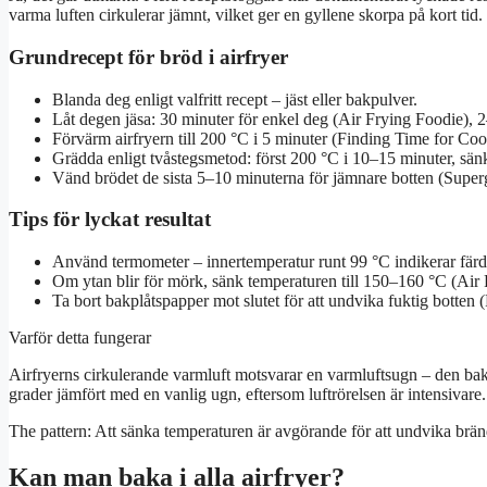
varma luften cirkulerar jämnt, vilket ger en gyllene skorpa på kort tid.
Grundrecept för bröd i airfryer
Blanda deg enligt valfritt recept – jäst eller bakpulver.
Låt degen jäsa: 30 minuter för enkel deg (Air Frying Foodie), 
Förvärm airfryern till 200 °C i 5 minuter (Finding Time for Coo
Grädda enligt tvåstegsmetod: först 200 °C i 10–15 minuter, sä
Vänd brödet de sista 5–10 minuterna för jämnare botten (Supe
Tips för lyckat resultat
Använd termometer – innertemperatur runt 99 °C indikerar färd
Om ytan blir för mörk, sänk temperaturen till 150–160 °C (Air 
Ta bort bakplåtspapper mot slutet för att undvika fuktig botten
Varför detta fungerar
Airfryerns cirkulerande varmluft motsvarar en varmluftsugn – den bakar
grader jämfört med en vanlig ugn, eftersom luftrörelsen är intensivare.
The pattern: Att sänka temperaturen är avgörande för att undvika brän
Kan man baka i alla airfryer?