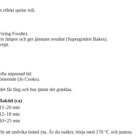
effekt spelar roll.
Frying Foodie).
re limpor och ger jämnare resultat (Supergolden Bakes).
cept.
ofta anpassad tid.
 beteende (Jo Cooks).
det får färg och hur jämnt det gräddas.
Baktid (ca)
15–20 min
12–18 min
10+25 min
 för att undvika bränd yta. Är du osäker, börja med 170 °C och justera.