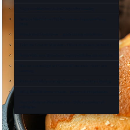
Väger muskler mer än fett? Myt eller sanning
Atlético Madrid mot FC Barcelona – laguppställning
2026
Fransk stad 5 bokstäver – guide för korsordslösare
Tyler the Creator Mugshot – Historien bakom polisfotot
Aston Villa mot Tottenham: laguppställning och startelva
Hur ser svartmögel ut? Guide till utseende, risker och
sanering
Du kan inte klistra in organisationens data här – lösning
Billig fläskfilé denna veckan – priser och erbjudanden
Azzaro Forever Wanted Elixir – Doft, recension och
skillnader