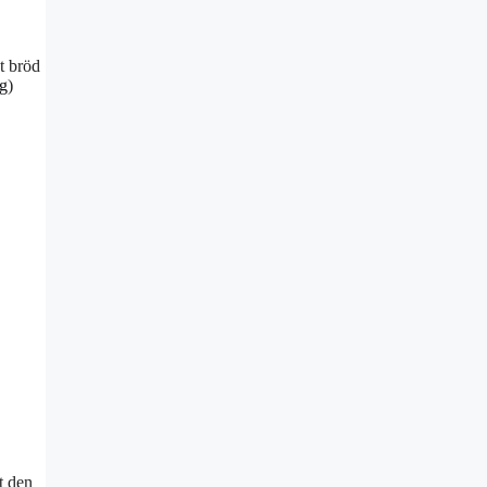
t bröd
gg
)
t den