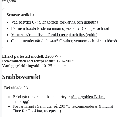
frågorna.
Senaste artiklar
Vad betyder 67? Slangordets förklaring och ursprung
Får man borsta tänderna innan operation? Riktlinjer och råd
Varm vit sås till fisk – 7 enkla recept och tips (guide)
Ont i huvudet när du hostar? Orsaker, symtom och när du bör s
Effekt på testad modell:
2200 W ·
Rekommenderad temperatur:
170–200 °C ·
Vanlig gräddningstid:
10–25 minuter
Snabböversikt
1
Bekräftade fakta
Bröd går utmärkt att baka i airfryer (
Supergolden Bakes,
matblogg
)
Förvärmning i 5 minuter på 200 °C rekommenderas (
Finding
Time for Cooking, receptsajt
)