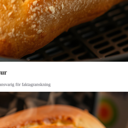
tur
 ansvarig för faktagranskning