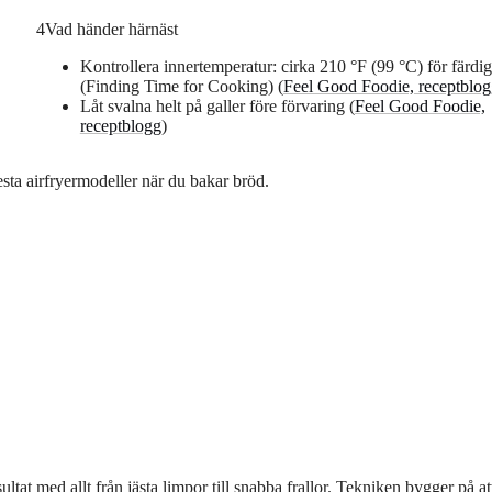
4
Vad händer härnäst
Kontrollera innertemperatur: cirka 210 °F (99 °C) för färdig
(Finding Time for Cooking) (
Feel Good Foodie, receptblo
Låt svalna helt på galler före förvaring (
Feel Good Foodie,
receptblogg
)
sta airfryermodeller när du bakar bröd.
ltat med allt från jästa limpor till snabba frallor. Tekniken bygger på at