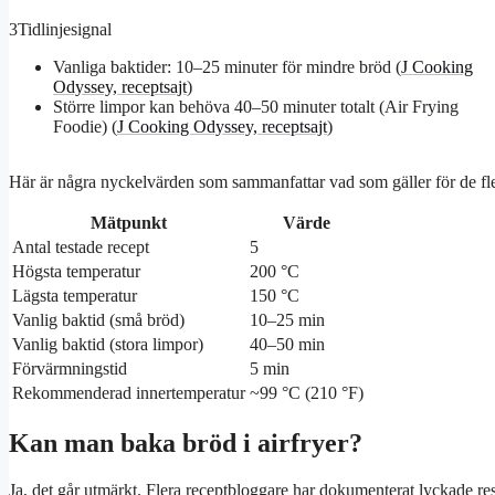
3
Tidlinjesignal
Vanliga baktider: 10–25 minuter för mindre bröd (
J Cooking
Odyssey, receptsajt
)
Större limpor kan behöva 40–50 minuter totalt (Air Frying
Foodie) (
J Cooking Odyssey, receptsajt
)
Här är några nyckelvärden som sammanfattar vad som gäller för de fle
Mätpunkt
Värde
Antal testade recept
5
Högsta temperatur
200 °C
Lägsta temperatur
150 °C
Vanlig baktid (små bröd)
10–25 min
Vanlig baktid (stora limpor)
40–50 min
Förvärmningstid
5 min
Rekommenderad innertemperatur
~99 °C (210 °F)
Kan man baka bröd i airfryer?
Ja, det går utmärkt. Flera receptbloggare har dokumenterat lyckade resu