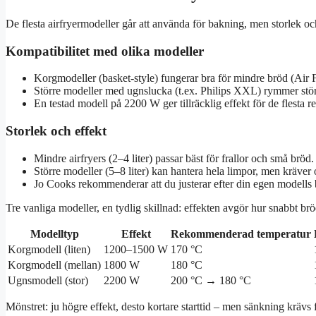
De flesta airfryermodeller går att använda för bakning, men storlek och 
Kompatibilitet med olika modeller
Korgmodeller (basket-style) fungerar bra för mindre bröd (Air 
Större modeller med ugnslucka (t.ex. Philips XXL) rymmer stör
En testad modell på 2200 W ger tillräcklig effekt för de flesta re
Storlek och effekt
Mindre airfryers (2–4 liter) passar bäst för frallor och små bröd.
Större modeller (5–8 liter) kan hantera hela limpor, men kräver 
Jo Cooks rekommenderar att du justerar efter din egen modells
Tre vanliga modeller, en tydlig skillnad: effekten avgör hur snabbt brö
Modelltyp
Effekt
Rekommenderad temperatur
Korgmodell (liten)
1200–1500 W
170 °C
Korgmodell (mellan)
1800 W
180 °C
Ugnsmodell (stor)
2200 W
200 °C → 180 °C
Mönstret: ju högre effekt, desto kortare starttid – men sänkning krävs