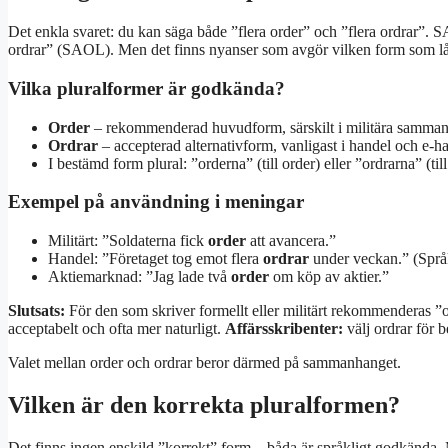
Det enkla svaret: du kan säga både ”flera order” och ”flera ordrar”. S
ordrar” (SAOL). Men det finns nyanser som avgör vilken form som låter
Vilka pluralformer är godkända?
Order
– rekommenderad huvudform, särskilt i militära samman
Ordrar
– accepterad alternativform, vanligast i handel och e-h
I bestämd form plural: ”orderna” (till order) eller ”ordrarna” (ti
Exempel på användning i meningar
Militärt: ”Soldaterna fick
order
att avancera.”
Handel: ”Företaget tog emot flera
ordrar
under veckan.” (Språ
Aktiemarknad: ”Jag lade två
order
om köp av aktier.”
Slutsats:
För den som skriver formellt eller militärt rekommenderas ”o
acceptabelt och ofta mer naturligt.
Affärsskribenter:
välj ordrar för b
Valet mellan order och ordrar beror därmed på sammanhanget.
Vilken är den korrekta pluralformen?
Det finns ingen enskild ”korrekt” form – båda är språkligt godkända. 