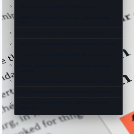
Väger muskler mer än fett? Myt eller sanning
Atlético Madrid mot FC Barcelona – laguppställning
2026
Fransk stad 5 bokstäver – guide för korsordslösare
Tyler the Creator Mugshot – Historien bakom polisfotot
Aston Villa mot Tottenham: laguppställning och startelva
Hur ser svartmögel ut? Guide till utseende, risker och
sanering
Du kan inte klistra in organisationens data här – lösning
Billig fläskfilé denna veckan – priser och erbjudanden
Azzaro Forever Wanted Elixir – Doft, recension och
skillnader