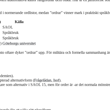
töd i normerande ordlistor, medan ”ordrar” vinner mark i praktiskt språkb
)
Källa
SAOL
Språkbruk
Språkbruk
)
Göteborgs universitet
esto oftare dyker ”ordrar” upp. För militära och formella sammanhang är
ademien).
pterad alternativform (
Frågelådan, Isof
).
ligare som alternativ i SAOL 15, men för order är -ar det normala mönstre
rande för att välja rätt pluralform.