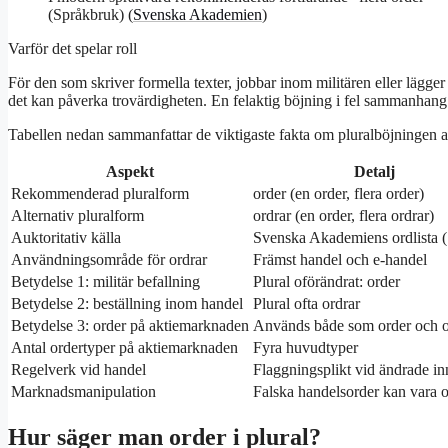
(Språkbruk) (
Svenska Akademien
)
Varför det spelar roll
För den som skriver formella texter, jobbar inom militären eller lägger 
det kan påverka trovärdigheten. En felaktig böjning i fel sammanhang 
Tabellen nedan sammanfattar de viktigaste fakta om pluralböjningen a
Aspekt
Detalj
Rekommenderad pluralform
order (en order, flera order)
Alternativ pluralform
ordrar (en order, flera ordrar)
Auktoritativ källa
Svenska Akademiens ordlista
Användningsområde för ordrar
Främst handel och e-handel
Betydelse 1: militär befallning
Plural oförändrat: order
Betydelse 2: beställning inom handel
Plural ofta ordrar
Betydelse 3: order på aktiemarknaden
Används både som order och o
Antal ordertyper på aktiemarknaden
Fyra huvudtyper
Regelverk vid handel
Flaggningsplikt vid ändrade i
Marknadsmanipulation
Falska handelsorder kan vara ot
Hur säger man order i plural?