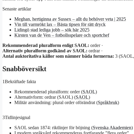
Senaste artiklar
Meghan, hertiginna av Sussex – allt du behöver veta | 2025
Vin till varmrökt lax – Bästa tipsen för rätt dryck
Lidingö stad lediga jobb – sök här 2025
Kirsten van de Ven – fotbollsspelare och sportchef
Rekommenderad pluralform enligt SAOL:
order ·
Alternativ pluralform godkänd av SAOL:
ordrar ·
Antal auktoritativa källor som nämner båda formerna:
3 (SAOL, S
Snabböversikt
1
Bekräftade fakta
Rekommenderad pluralform: order (
SAOL
)
Alternativform: ordrar (SAOL) (
SAOL
)
Militär användning: plural order oförändrat (
Språkbruk
)
3
Tidlinjesignal
SAOL sedan 1874: riktlinjer för böjning (
Svenska Akademien
)
I modern språkvård rekommenderas fortfarande ”flera order”