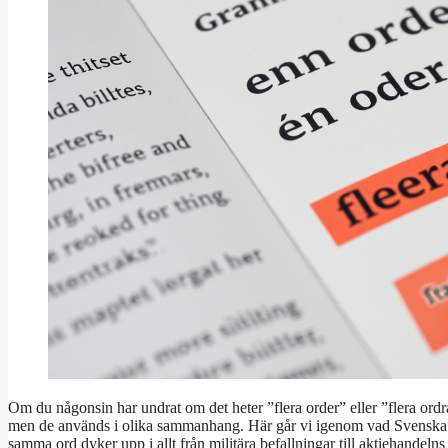
Om du någonsin har undrat om det heter ”flera order” eller ”flera ordr
men de används i olika sammanhang. Här går vi igenom vad Svenska 
samma ord dyker upp i allt från militära befallningar till aktiehandelns