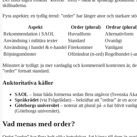
skillnaderna.
Fyra aspekter, en tydlig trend: ”order” har längre anor och starkare s
Aspekt
Order (plural)
Ordrar (plural
Rekommendation i SAOL
Huvudform
Alternativform
Användning i militära texter
Standard
Ovanligt
Användning i handel & e-handel
Förekommer
Vanligast
Böjningsmönster
Oförändrat (n-ord)
Regelbundet (-ar
Mönstret är tydligt: ju mer vardaglig och kommersiell kontexten är, d
”order” fortsatt standard.
Auktoritativa källor
SAOL
– listar båda formerna sedan flera utgåvor (Svenska Ak
Språkrådet
(via Frågelådan) – bekräftar att ”ordrar” är en acce
Göteborgs universitet
– noterar att plural på -s har blivit van
(Göteborgs universitet).
Vad menas med order?
Ordet ”order” har flera helt olika betydelser. Att känna till dem är avgö