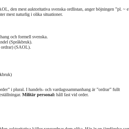
AOL, den mest auktoritativa svenska ordlistan, anger böjningen ”pl. ~ e
 mest naturlig i olika situationer.
hang och formell svenska.
andel (Språkbruk).
ll ordrar) (SAOL).
kbruk)
rder” i plural. I handels- och vardagssammanhang är ”ordrar” fullt
eställningar.
Militär personal:
håll fast vid order.
Men auktoritativa källor rangordnar dem olika. Här är en jämförelse so