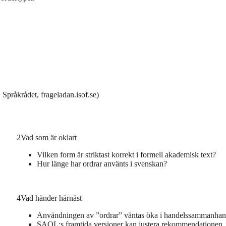
pråkrådet, frageladan.isof.se)
2
Vad som är oklart
Vilken form är striktast korrekt i formell akademisk text?
Hur länge har ordrar använts i svenskan?
4
Vad händer härnäst
Användningen av ”ordrar” väntas öka i handelssammanha
SAOL:s framtida versioner kan justera rekommendationen