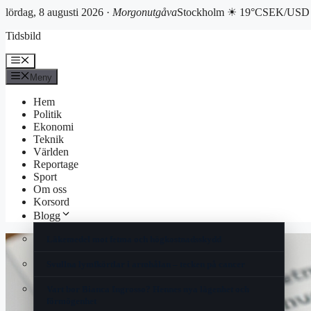
lördag, 8 augusti 2026 ·
Morgonutgåva
Stockholm ☀ 19°C
SEK/USD 
Hoppa
Tidsbild
till
innehåll
Meny
Meny
Hem
Politik
Ekonomi
Teknik
Världen
Reportage
Sport
Om oss
Korsord
Blogg
Läkemedel mot fetma och högkostnadsskydd
Svullna lymfkörtlar i armhålan – tecken på cancer
Vart bor Bianca Ingrosso? Hennes nya lägenhet och
förmögenhet