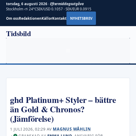
torsdag, 6 augusti 2026 ·
Eftermiddagsutgåva
Stockholm ⛅ 24°C
SEK/USD 0.1057 · SEK/EUR 0.0915
Om oss
Redaktionen
Källor
Kontakt
NYHETSBREV
Hoppa
Tidsbild
till
innehåll
MENY
ghd Platinum+ Styler – bättre
än Gold & Chronos?
(Jämförelse)
1 JULI 2026, 02:29
AV
MAGNUS WÅHLIN
·
GRANSKAD AV
EMMA LUND
, ANSVARIG FÖR
✓