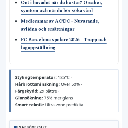
Ont i huvudet när du hostar? Orsaker,
symtom och när du bör söka vård
Medlemmar av AC/DC – Nuvarande,
avlidna och ersättningar
FC Barcelona spelare 2026 – Trupp och
laguppställning
Stylingtemperatur:
185°C ·
Hårbrottsminskning:
Över 50% ·
Färgskydd:
2x bättre ·
Glansökning:
75% mer glans ·
Smart teknik:
Ultra-zone prediktiv
SNABBÖVERSIKT