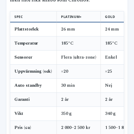
men inte lika snabb som Chronos.
SPEC
PLATINUM+
GOLD
Plattstorlek
26 mm
24 mm
Temperatur
185°C
185°C
Sensorer
Flera (ultra-zone)
Enkel
Uppvärmning (sek)
=20
=25
Auto standby
30 min
Nej
Garanti
2 år
2 år
Vikt
350 g
340 g
Pris (ca)
2 000–2 500 kr
1 500–1 800 k