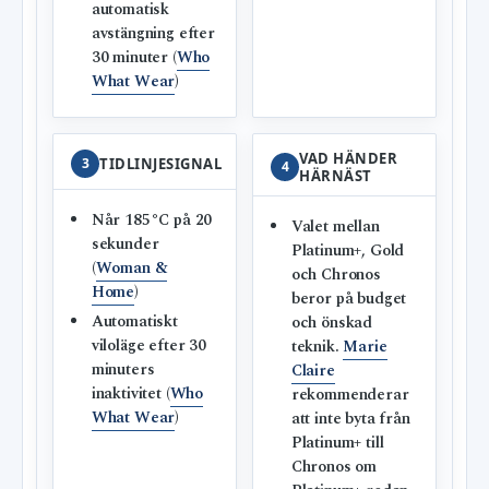
automatisk
avstängning efter
30 minuter (
Who
What Wear
)
VAD HÄNDER
3
TIDLINJESIGNAL
4
HÄRNÄST
Når 185°C på 20
Valet mellan
sekunder
Platinum+, Gold
(
Woman &
och Chronos
Home
)
beror på budget
Automatiskt
och önskad
viloläge efter 30
teknik.
Marie
minuters
Claire
inaktivitet (
Who
rekommenderar
What Wear
)
att inte byta från
Platinum+ till
Chronos om