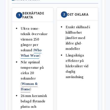
BEKRÄFTADE
2
DET OKLARA
1
FAKTA
Exakt skillnad i
Ultra-zone-
hållbarhet
teknik övervakar
jämfört med
värmen 250
äldre ghd-
gånger per
modeller
sekund (
Who
Långsiktiga
What Wear
)
effekter på
Når optimal
hårkvalitet vid
temperatur på
daglig
cirka 20
användning
sekunder
(
Woman &
Home
)
26 mm keramisk
belagd flytande
platta och