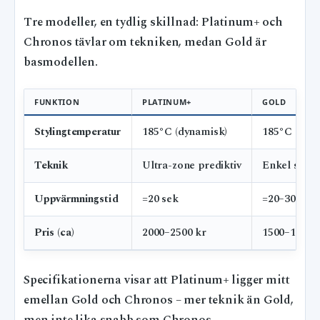
Tre modeller, en tydlig skillnad: Platinum+ och
Chronos tävlar om tekniken, medan Gold är
basmodellen.
FUNKTION
PLATINUM+
GOLD
Stylingtemperatur
185°C (dynamisk)
185°C (fast)
Teknik
Ultra-zone prediktiv
Enkel sens
Uppvärmningstid
=20 sek
=20–30 sek
Pris (ca)
2000–2500 kr
1500–1800 
Specifikationerna visar att Platinum+ ligger mitt
emellan Gold och Chronos – mer teknik än Gold,