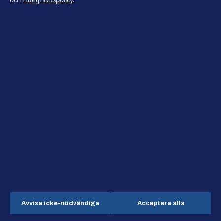
och
Integritetspolicy
.
REPORTAGE
Ont i huvudet när du hostar? Orsaker,
symtom och när du bör söka vård
6 aug 2026
Avvisa icke-nödvändiga
Acceptera alla