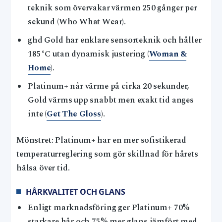
teknik som övervakar värmen 250 gånger per
sekund (Who What Wear).
ghd Gold har enklare sensorteknik och håller
185°C utan dynamisk justering (
Woman &
Home
).
Platinum+ når värme på cirka 20 sekunder,
Gold värms upp snabbt men exakt tid anges
inte (
Get The Gloss
).
Mönstret: Platinum+ har en mer sofistikerad
temperaturreglering som gör skillnad för hårets
hälsa över tid.
HÅRKVALITET OCH GLANS
Enligt marknadsföring ger Platinum+ 70%
starkare hår och 75% mer glans jämfört med