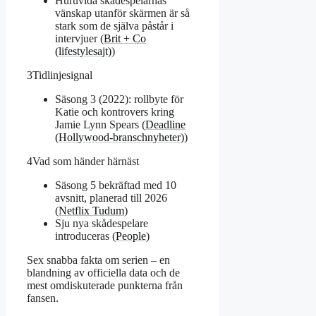
Huruvida skådespelarnas
vänskap utanför skärmen är så
stark som de själva påstår i
intervjuer (
Brit + Co
(lifestylesajt)
)
3
Tidlinjesignal
Säsong 3 (2022): rollbyte för
Katie och kontrovers kring
Jamie Lynn Spears (
Deadline
(Hollywood-branschnyheter)
)
4
Vad som händer härnäst
Säsong 5 bekräftad med 10
avsnitt, planerad till 2026
(
Netflix Tudum
)
Sju nya skådespelare
introduceras (
People
)
Sex snabba fakta om serien – en
blandning av officiella data och de
mest omdiskuterade punkterna från
fansen.