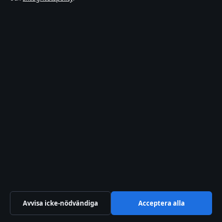
Ekonomi
Ekonomi
Kultur
Livsstil
Lokalt
Nöje
Nyheter
Politik
Politik
Reportage
Reportage
Sport
Teknik
Teknik
Världen
Världen
Avvisa icke-nödvändiga
Acceptera alla
Tidsbild