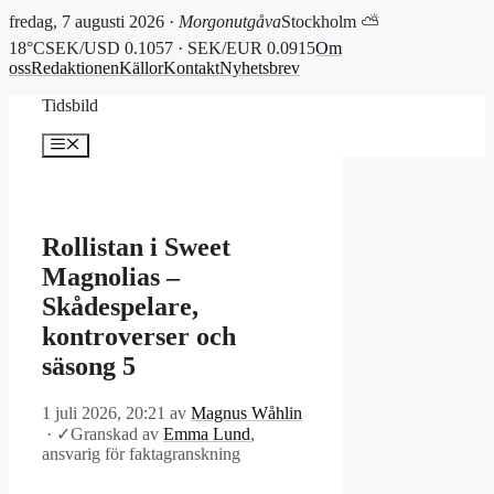
fredag, 7 augusti 2026 ·
Morgonutgåva
Stockholm ⛅
18°C
SEK/USD 0.1057 · SEK/EUR 0.0915
Om
oss
Redaktionen
Källor
Kontakt
Nyhetsbrev
Hoppa
Tidsbild
till
innehåll
Meny
Rollistan i Sweet
Magnolias –
Skådespelare,
kontroverser och
säsong 5
1 juli 2026, 20:21
av
Magnus Wåhlin
·
✓
Granskad av
Emma Lund
,
ansvarig för faktagranskning