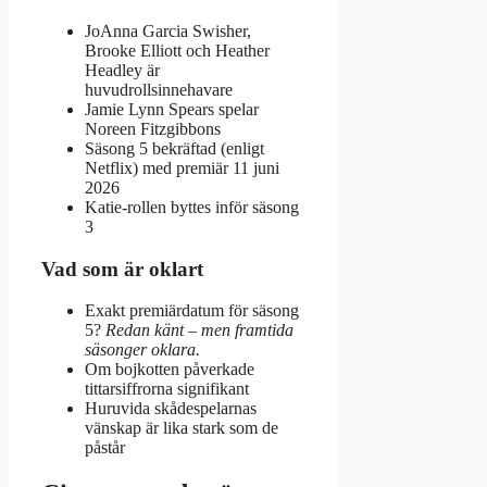
JoAnna Garcia Swisher,
Brooke Elliott och Heather
Headley är
huvudrollsinnehavare
Jamie Lynn Spears spelar
Noreen Fitzgibbons
Säsong 5 bekräftad (enligt
Netflix) med premiär 11 juni
2026
Katie-rollen byttes inför säsong
3
Vad som är oklart
Exakt premiärdatum för säsong
5?
Redan känt – men framtida
säsonger oklara.
Om bojkotten påverkade
tittarsiffrorna signifikant
Huruvida skådespelarnas
vänskap är lika stark som de
påstår