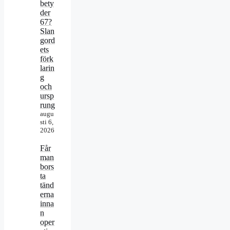
bety
der
67?
Slan
gord
ets
förk
larin
g
och
ursp
rung
augu
sti 6,
2026
Får
man
bors
ta
tänd
erna
inna
n
oper