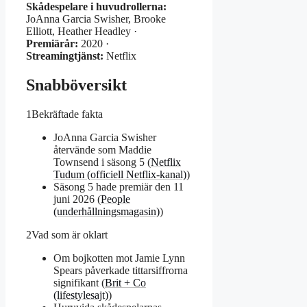
Skådespelare i huvudrollerna:
JoAnna Garcia Swisher, Brooke
Elliott, Heather Headley ·
Premiärår:
2020 ·
Streamingtjänst:
Netflix
Snabböversikt
1
Bekräftade fakta
JoAnna Garcia Swisher
återvände som Maddie
Townsend i säsong 5 (
Netflix
Tudum (officiell Netflix-kanal)
)
Säsong 5 hade premiär den 11
juni 2026 (
People
(underhållningsmagasin)
)
2
Vad som är oklart
Om bojkotten mot Jamie Lynn
Spears påverkade tittarsiffrorna
signifikant (
Brit + Co
(lifestylesajt)
)