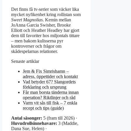
Det finns få tv-serier som väcker lika
mycket nyfikenhet kring rollistan som
Sweet Magnolias
. Kemin mellan
JoAnna Garcia Swisher, Brooke
Elliott och Heather Headley har gjort
dem till favoriter hos miljontals tittare
– men bakom kulisserna pyr
kontroverser och frågor om
skådespelarnas relationer.
Senaste artiklar
Jem & Fix Simrishamn –
adress, öppettider och kontakt
Vad betyder 67? Slangordets
förklaring och ursprung
Får man borsta tänderna innan
operation? Riktlinjer och råd
Varm vit sås till fisk – 7 enkla
recept och tips (guide)
Antal säsonger:
5 (fram till 2026) ·
Huvudrollsinnehavare:
3 (Maddie,
Dana Sue, Helen) ·