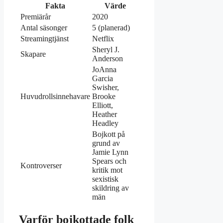
Fakta
Värde
Premiärår
2020
Antal säsonger
5 (planerad)
Streamingtjänst
Netflix
Sheryl J.
Skapare
Anderson
JoAnna
Garcia
Swisher,
Huvudrollsinnehavare
Brooke
Elliott,
Heather
Headley
Bojkott på
grund av
Jamie Lynn
Spears och
Kontroverser
kritik mot
sexistisk
skildring av
män
Varför bojkottade folk