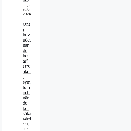
augu
sti 6,
2026
Ont
i
huv
udet
när
du
host
ar?
Ors
aker
,
sym
tom
och
när
du
bör
söka
vård
augu
sti 6,