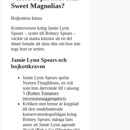
Sweet Magnolias?
Bojkottens kärna
Kontroversen kring Jamie Lynn
Spears – syster till Britney Spears –
väckte så starka känslor att en del
tittare hotade att sluta titta om hon inte
togs bort ur serien.
Jamie Lynn Spears och
bojkottkraven
Jamie Lynn Spears spelar
Noreen Fitzgibbons, en roll
som hon återvände till i säsong
5 (
Rotten Tomatoes
(recensionsaggregator)
).
Kritiken mot henne är kopplad
till den omdebatterade
konservatorskapsfrågan kring
Britney Spears; många fans
anser att Jamie Lynn agerade
illojalt (
Brit + Co (lifestylesajt)
).