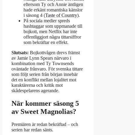
eftersom Ty och Annie äntligen
hade erkänt romantiska känslor
i säsong 4 (
Taste of Country
).
På sociala medier spreds
hashtaggar som uppmanade till
bojkott, men Netflix har inte
offentliggjort några tittarsiffror
som bekräftar en effekt.
Slutsats:
Bojkottvågen drevs främst
av Jamie Lynn Spears närvaro i
kombination med Ty Townsends
oväntade frånvaro. För svenska tittare
som följt serien från början innebär
det en konflikt mellan lojalitet mot
karaktärerna och kritik mot
skådespelarens agerande.
När kommer säsong 5
av Sweet Magnolias?
Premiären är redan bekräftad – och
serien har redan sänts.