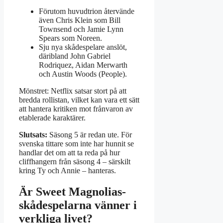
Förutom huvudtrion återvände
även Chris Klein som Bill
Townsend och Jamie Lynn
Spears som Noreen.
Sju nya skådespelare anslöt,
däribland John Gabriel
Rodriquez, Aidan Merwarth
och Austin Woods (People).
Mönstret: Netflix satsar stort på att
bredda rollistan, vilket kan vara ett sätt
att hantera kritiken mot frånvaron av
etablerade karaktärer.
Slutsats:
Säsong 5 är redan ute. För
svenska tittare som inte har hunnit se
handlar det om att ta reda på hur
cliffhangern från säsong 4 – särskilt
kring Ty och Annie – hanteras.
Är Sweet Magnolias-
skådespelarna vänner i
verkliga livet?