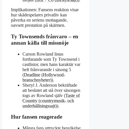
Implikationen: Fansens reaktion visar
hur skådespelares privatliv kan
påverka en seriens mottagande,
oavsett prestation på skärmen.
Ty Townsends frånvaro – en
annan källa till missnöje
Carson Rowland listas
fortfarande som Ty Townsend i
castlistor, men hans karaktär var
helt frånvarande i säsong 5
(
Deadline (Hollywood-
branschnyheter)
).
Sheryl J. Anderson bekräftade
att beslutet att stå över säsongen
togs av Rowland själv (
Taste of
Country (countrymusik- och
underhållningssajt)
).
Hur fansen reagerade
Många fans uttryckte besvikelse