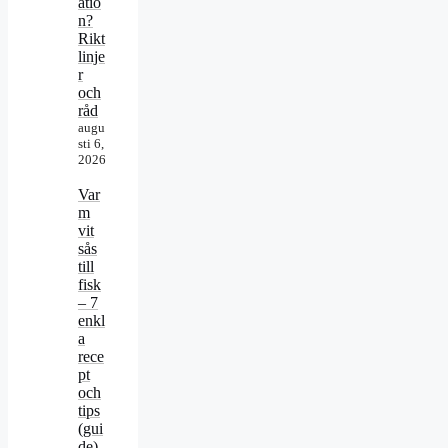
atio
n?
Rikt
linje
r
och
råd
augu
sti 6,
2026
Var
m
vit
sås
till
fisk
– 7
enkl
a
rece
pt
och
tips
(gui
de)