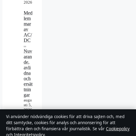
2026
Med
lem
mar
av
AC/
DC
–
Nuv
aran
de,
avli
dna
och
ersät
tnin
gar
augu
sti 5,
2026
Vi använder nödvändiga cookies för att driva sajten och, med
ditt samtycke, cookies för analys och annonsering för att
förbättra den och finansiera vår journalistik. Se vår
Cookiepolicy
och
Integritetspolicy
.