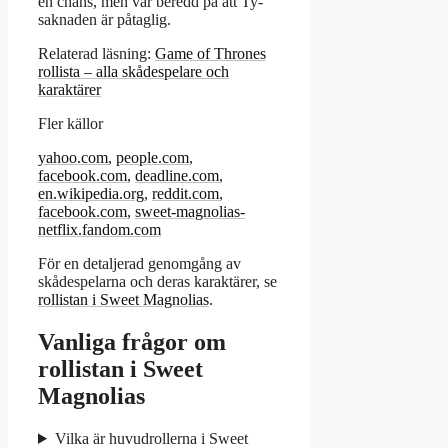
en chans, men var beredd på att Ty-
saknaden är påtaglig.
Relaterad läsning:
Game of Thrones
rollista – alla skådespelare och
karaktärer
Fler källor
yahoo.com
,
people.com
,
facebook.com
,
deadline.com
,
en.wikipedia.org
,
reddit.com
,
facebook.com
,
sweet-magnolias-
netflix.fandom.com
För en detaljerad genomgång av
skådespelarna och deras karaktärer, se
rollistan i Sweet Magnolias
.
Vanliga frågor om
rollistan i Sweet
Magnolias
Vilka är huvudrollerna i Sweet