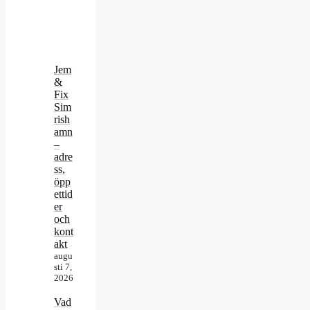
Jem
&
Fix
Sim
rish
amn
–
adre
ss,
öpp
ettid
er
och
kont
akt
augu
sti 7,
2026
Vad