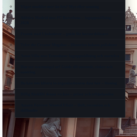
Väger muskler mer än fett? Myt eller sanning
Atlético Madrid mot FC Barcelona – laguppställning
2026
Fransk stad 5 bokstäver – guide för korsordslösare
Tyler the Creator Mugshot – Historien bakom polisfotot
Aston Villa mot Tottenham: laguppställning och startelva
Hur ser svartmögel ut? Guide till utseende, risker och
sanering
Du kan inte klistra in organisationens data här – lösning
Billig fläskfilé denna veckan – priser och erbjudanden
Azzaro Forever Wanted Elixir – Doft, recension och
skillnader