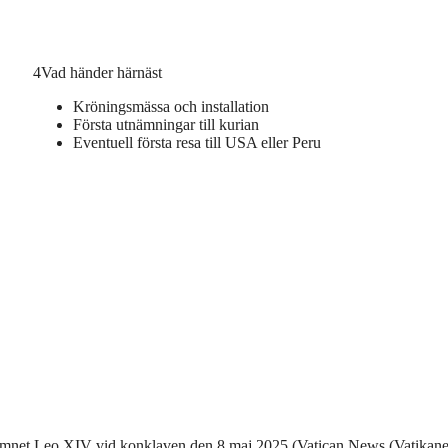
4
Vad händer härnäst
Kröningsmässa och installation
Första utnämningar till kurian
Eventuell första resa till USA eller Peru
 namnet Leo XIV vid konklaven den 8 maj 2025 (Vatican News (Vatikan