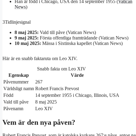
Han är född i Chicago, USA den 14 september 1955 (
Vatican
News
)
3
Tidlinjesignal
8 maj 2025:
Vald till påve (Vatican News)
9 maj 2025:
Första offentliga framträdande (Vatican News)
10 maj 2025:
Mässa i Sixtinska kapellet (Vatican News)
Här är en snabb faktaruta om Leo XIV.
Snabb fakta om Leo XIV
Egenskap
Värde
Påvenummer
267
Världsligt namn
Robert Francis Prevost
Född
14 september 1955 i Chicago, Illinois, USA
Vald till påve
8 maj 2025
Påvenamn
Leo XIV
Vem är den nya påven?
Robert Francis Prevost, som är katolska kyrkans 267:e påve, antog