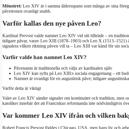
Mönstret:
Leo XIV är i samma åldersspann som många av sina föregång
påvetronen ovanligt snabb.
Varför kallas den nye påven Leo?
Kardinal Prevost valde namnet Leo XIV vid sitt tillträde – en tradition
tidigare påvar, varav Leo XIII (1878–1903) och Leo X (1513–1521) är
signalera vilken riktning påven vill ta – Leo XIII var känd för sin socia
Varför valde han namnet Leo XIV?
Påvenamn är traditionella och väljs av kardinalen själv
Leo XIV kan syfta på Leo XIII:s sociala engagemang – ett budsk
Namnet är ovanligt för en augustinsk påve; tidigare augustinska
Varför detta är viktigt
Valet av Leo XIV sänder signaler om kontinuitet och tradition, men o
katoliker innebär det att Franciskus reformanda inte nödvändigtvis 
Var kommer Leo XIV ifrån och vilken bak
Robert Francis Prevost föddes i Chicago, USA, men hans liv och arb