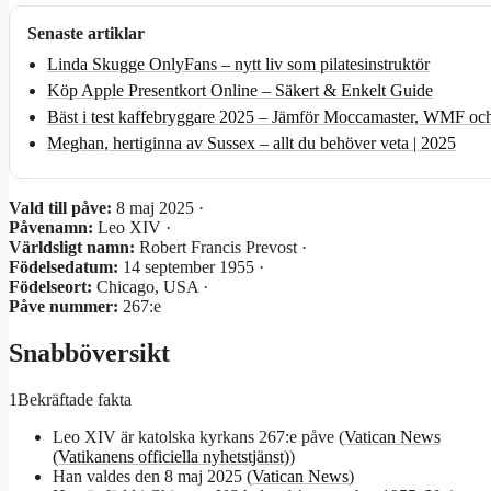
Senaste artiklar
Linda Skugge OnlyFans – nytt liv som pilatesinstruktör
Köp Apple Presentkort Online – Säkert & Enkelt Guide
Bäst i test kaffebryggare 2025 – Jämför Moccamaster, WMF och
Meghan, hertiginna av Sussex – allt du behöver veta | 2025
Vald till påve:
8 maj 2025 ·
Påvenamn:
Leo XIV ·
Världsligt namn:
Robert Francis Prevost ·
Födelsedatum:
14 september 1955 ·
Födelseort:
Chicago, USA ·
Påve nummer:
267:e
Snabböversikt
1
Bekräftade fakta
Leo XIV är katolska kyrkans 267:e påve (
Vatican News
(Vatikanens officiella nyhetstjänst)
)
Han valdes den 8 maj 2025 (
Vatican News
)