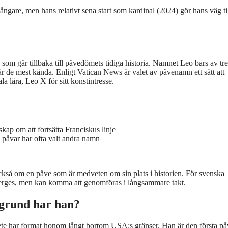
are, men hans relativt sena start som kardinal (2024) gör hans väg ti
 som går tillbaka till påvedömets tidiga historia. Namnet Leo bars av tre
 de mest kända. Enligt Vatican News är valet av påvenamn ett sätt att
la lära, Leo X för sitt konstintresse.
ap om att fortsätta Franciskus linje
 påvar har ofta valt andra namn
ckså om en påve som är medveten om sin plats i historien. För svenska
överges, men kan komma att genomföras i långsammare takt.
grund har han?
ete har format honom långt bortom USA:s gränser. Han är den första p