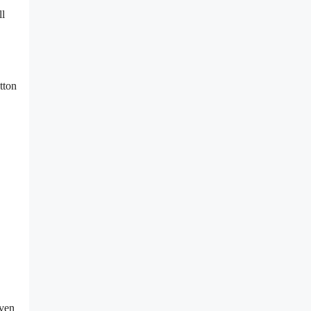
ll
tton
åven