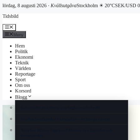
lördag, 8 augusti 2026 ·
Kvällsutgåva
Stockholm ☀ 20°C
SEK/USD 0.
Hoppa
Tidsbild
till
innehåll
Meny
Meny
Hem
Politik
Ekonomi
Teknik
Världen
Reportage
Sport
Om oss
Korsord
Blogg
Läkemedel mot fetma och högkostnadsskydd
Svullna lymfkörtlar i armhålan – tecken på cancer
Vart bor Bianca Ingrosso? Hennes nya lägenhet och
förmögenhet