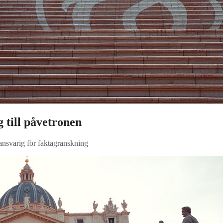
 till påvetronen
 ansvarig för faktagranskning