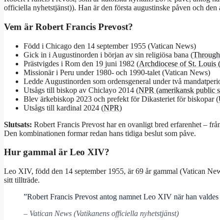
officiella nyhetstjänst)). Han är den första augustinske påven och de
Vem är Robert Francis Prevost?
Född i Chicago den 14 september 1955 (Vatican News)
Gick in i Augustinorden i början av sin religiösa bana (
Through 
Prästvigdes i Rom den 19 juni 1982 (
Archdiocese of St. Louis (of
Missionär i Peru under 1980- och 1990-talet (Vatican News)
Ledde Augustinorden som ordensgeneral under två mandatperi
Utsågs till biskop av Chiclayo 2014 (
NPR (amerikansk public s
Blev ärkebiskop 2023 och prefekt för Dikasteriet för biskopar (
Utsågs till kardinal 2024 (
NPR
)
Slutsats:
Robert Francis Prevost har en ovanligt bred erfarenhet – från
Den kombinationen formar redan hans tidiga beslut som påve.
Hur gammal är Leo XIV?
Leo XIV, född den 14 september 1955, är 69 år gammal (Vatican News)
sitt tillträde.
”Robert Francis Prevost antog namnet Leo XIV när han valdes 
– Vatican News (Vatikanens officiella nyhetstjänst)