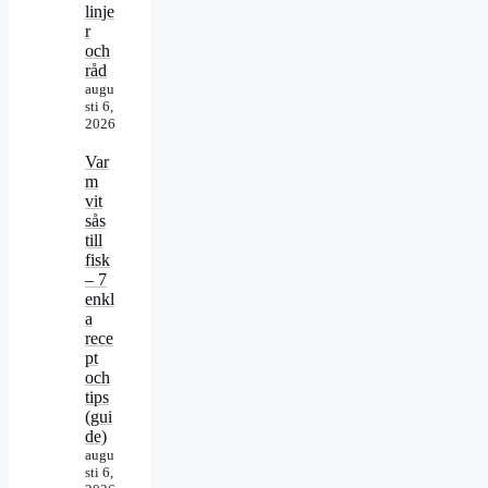
linje
r
och
råd
augu
sti 6,
2026
Var
m
vit
sås
till
fisk
– 7
enkl
a
rece
pt
och
tips
(gui
de)
augu
sti 6,