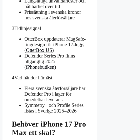
Långsiktiga användartester och
hållbarhet över tid
Prissättning i svenska kronor
hos svenska återförsäljare
3
Tidlinjesignal
OtterBox uppdaterar MagSafe-
ringdesign för iPhone 17-logga
(
OtterBox US
)
Defender Series Pro finns
tillgänglig 2025
(
iPhonebutiken
)
4
Vad händer härnäst
Flera svenska återförsäljare har
Defender Pro i lager för
omedelbar leverans
Symmetry+ och Profile Series
listas i Sverige 2025–2026
Behöver iPhone 17 Pro
Max ett skal?