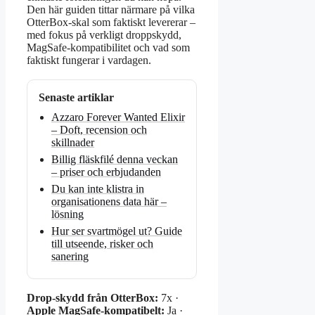
Den här guiden tittar närmare på vilka
OtterBox-skal som faktiskt levererar –
med fokus på verkligt droppskydd,
MagSafe-kompatibilitet och vad som
faktiskt fungerar i vardagen.
Senaste artiklar
Azzaro Forever Wanted Elixir
– Doft, recension och
skillnader
Billig fläskfilé denna veckan
– priser och erbjudanden
Du kan inte klistra in
organisationens data här –
lösning
Hur ser svartmögel ut? Guide
till utseende, risker och
sanering
Drop-skydd från OtterBox:
7x ·
Apple MagSafe-kompatibelt:
Ja ·