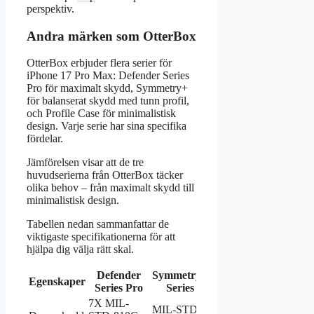
perspektiv.
Andra märken som OtterBox
OtterBox erbjuder flera serier för
iPhone 17 Pro Max: Defender Series
Pro för maximalt skydd, Symmetry+
för balanserat skydd med tunn profil,
och Profile Case för minimalistisk
design. Varje serie har sina specifika
fördelar.
Jämförelsen visar att de tre
huvudserierna från OtterBox täcker
olika behov – från maximalt skydd till
minimalistisk design.
Tabellen nedan sammanfattar de
viktigaste specifikationerna för att
hjälpa dig välja rätt skal.
Defender
Symmetry+
Egenskaper
Profile Case
Series Pro
Series
7X MIL-
MIL-STD-
26 droppar från 4