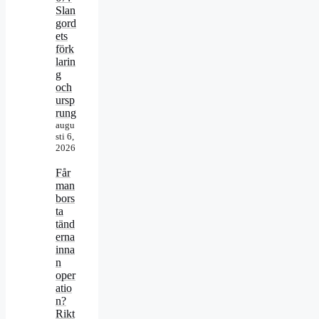
Slan
gord
ets
förk
larin
g
och
ursp
rung
augu
sti 6,
2026
Får
man
bors
ta
tänd
erna
inna
n
oper
atio
n?
Rikt