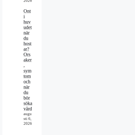
2026
Ont
i
huv
udet
när
du
host
ar?
Ors
aker
,
sym
tom
och
när
du
bör
söka
vård
augu
sti 6,
2026