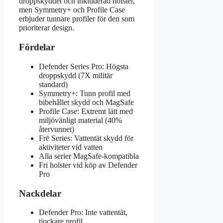
droppskyddet och inkluderad holster,
men Symmetry+ och Profile Case
erbjuder tunnare profiler för den som
prioriterar design.
Fördelar
Defender Series Pro: Högsta
droppskydd (7X militär
standard)
Symmetry+: Tunn profil med
bibehållet skydd och MagSafe
Profile Case: Extremt lätt med
miljövänligt material (40%
återvunnet)
Frē Series: Vattentät skydd för
aktiviteter vid vatten
Alla serier MagSafe-kompatibla
Fri holster vid köp av Defender
Pro
Nackdelar
Defender Pro: Inte vattentät,
tjockare profil