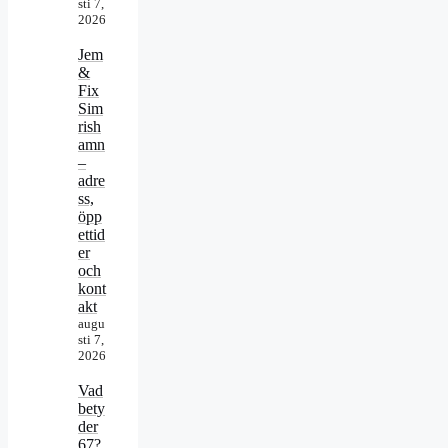
sti 7,
2026
Jem
&
Fix
Sim
rish
amn
–
adre
ss,
öpp
ettid
er
och
kont
akt
augu
sti 7,
2026
Vad
bety
der
67?