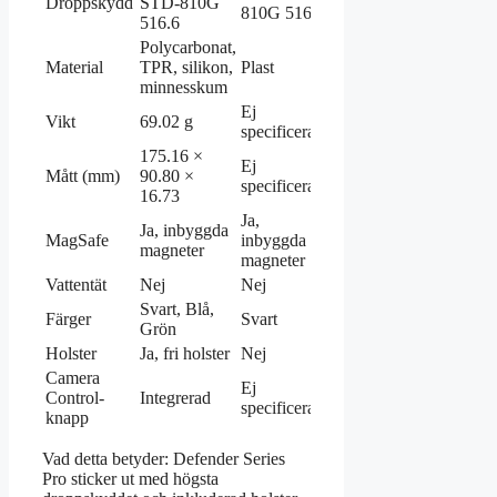
Droppskydd
STD-810G
810G 516.6
fot
516.6
Polycarbonat,
Återvunnet material
Material
TPR, silikon,
Plast
(minst 40%)
minnesskum
Ej
Vikt
69.02 g
Extremt lätt
specificerat
175.16 ×
Ej
Mått (mm)
90.80 ×
Ej specificerat
specificerat
16.73
Ja,
Ja, inbyggda
MagSafe
inbyggda
Ja, stark magnet
magneter
magneter
Vattentät
Nej
Nej
Nej
Svart, Blå,
Färger
Svart
Varierande
Grön
Holster
Ja, fri holster
Nej
Nej
Camera
Ej
Control-
Integrerad
Skärmskyddsvänligt
specificerat
knapp
Vad detta betyder: Defender Series
Pro sticker ut med högsta