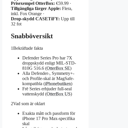
Prisexempel OtterBox:
€59.99 ·
Tillgängliga färger Apple:
Flera,
inkl. Fox Orange ·
Drop-skydd CASETiFY:
Upp till
32 fot
Snabböversikt
1
Bekräftade fakta
Defender Series Pro har 7X
droppskydd enligt MIL-STD-
810G 516.6 (
OtterBox SE
)
Alla Defender-, Symmetry+-
och Profile-skal är MagSafe-
kompatibla (
iPhonebutiken
)
Frē Series erbjuder full-seal
vattenskydd (
OtterBox US
)
2
Vad som är oklart
Exakta mått och passform för
iPhone 17 Pro Max-specifika
skal