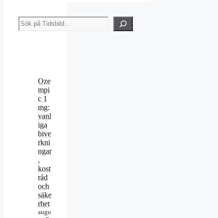
Sök
Oze
mpi
c 1
mg:
vanl
iga
bive
rkni
ngar
,
kost
råd
och
säke
rhet
augu