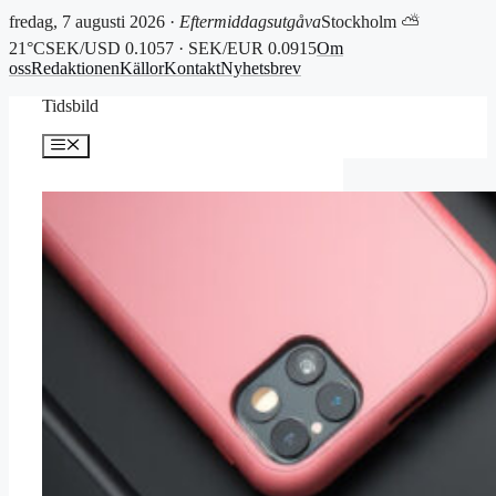
fredag, 7 augusti 2026 ·
Eftermiddagsutgåva
Stockholm ⛅
21°C
SEK/USD 0.1057 · SEK/EUR 0.0915
Om
oss
Redaktionen
Källor
Kontakt
Nyhetsbrev
Hoppa
Tidsbild
till
innehåll
Meny