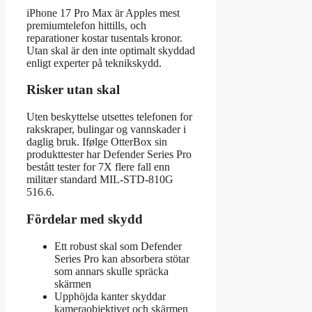
iPhone 17 Pro Max är Apples mest
premiumtelefon hittills, och
reparationer kostar tusentals kronor.
Utan skal är den inte optimalt skyddad
enligt experter på teknikskydd.
Risker utan skal
Uten beskyttelse utsettes telefonen for
rakskraper, bulingar og vannskader i
daglig bruk. Ifølge OtterBox sin
produkttester har Defender Series Pro
bestått tester for 7X flere fall enn
militær standard MIL-STD-810G
516.6.
Fördelar med skydd
Ett robust skal som Defender
Series Pro kan absorbera stötar
som annars skulle spräcka
skärmen
Upphöjda kanter skyddar
kameraobjektivet och skärmen