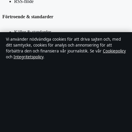
RSS-flöde
Förtroende & standarder
Källor & standarder
Vi använder nödvändiga cookies för att driva sajten och, med
ditt samtycke, cookies för analys och annonsering för att
Redaktionell policy
förbättra den och finansiera vår journalistik. Se vår
Cookiepolicy
och
Integritetspolicy
.
Rättelsepolicy
Faktagranskningspolicy
Ägande & finansiering
Integritetspolicy
Cookiepolicy
Innehållet är endast avsett för allmän information. Allmänna