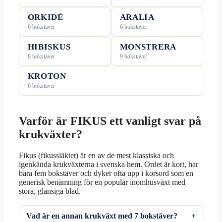
ORKIDÉ
ARALIA
6 bokstäver
6 bokstäver
HIBISKUS
MONSTRERA
8 bokstäver
9 bokstäver
KROTON
6 bokstäver
Varför är FIKUS ett vanligt svar på
krukväxter?
Fikus (fikussläktet) är en av de mest klassiska och
igenkända krukväxterna i svenska hem. Ordet är kort, har
bara fem bokstäver och dyker ofta upp i korsord som en
generisk benämning för en populär inomhusväxt med
stora, glansiga blad.
Vad är en annan krukväxt med 7 bokstäver?