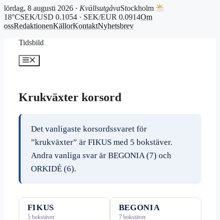
lördag, 8 augusti 2026 ·
Kvällsutgåva
Stockholm
18°C
SEK/USD 0.1054 · SEK/EUR 0.0914
Om
oss
Redaktionen
Källor
Kontakt
Nyhetsbrev
Hoppa
Tidsbild
till
innehåll
Meny
Krukväxter korsord
Det vanligaste korsordssvaret för
”krukväxter” är FIKUS med 5 bokstäver.
Andra vanliga svar är BEGONIA (7) och
ORKIDÉ (6).
FIKUS
BEGONIA
5 bokstäver
7 bokstäver