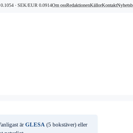
0.1054 · SEK/EUR 0.0914
Om oss
Redaktionen
Källor
Kontakt
Nyhetsb
Vanligast är
GLESA
(5 bokstäver) eller