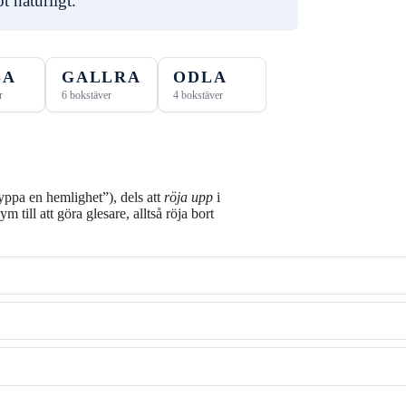
t naturligt.
SA
GALLRA
ODLA
r
6 bokstäver
4 bokstäver
yppa en hemlighet”), dels att
röja upp
i
 till att göra glesare, alltså röja bort