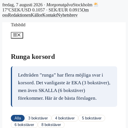
fredag, 7 augusti 2026 ·
Morgonutgåva
Stockholm
17°C
SEK/USD 0.1057 · SEK/EUR 0.0915
Om
oss
Redaktionen
Källor
Kontakt
Nyhetsbrev
Hoppa
Tidsbild
till
innehåll
Meny
Runga korsord
Ledtråden ”runga” har flera möjliga svar i
korsord. Det vanligaste är EKA (3 bokstäver),
men även SKALLA (6 bokstäver)
förekommer. Här är de bästa förslagen.
Alla
3 bokstäver
4 bokstäver
5 bokstäver
6 bokstäver
8 bokstäver