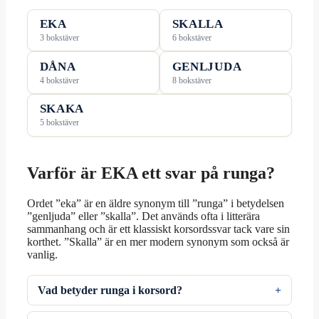
EKA
SKALLA
3 bokstäver
6 bokstäver
DÅNA
GENLJUDA
4 bokstäver
8 bokstäver
SKAKA
5 bokstäver
Varför är EKA ett svar på runga?
Ordet ”eka” är en äldre synonym till ”runga” i betydelsen
”genljuda” eller ”skalla”. Det används ofta i litterära
sammanhang och är ett klassiskt korsordssvar tack vare sin
korthet. ”Skalla” är en mer modern synonym som också är
vanlig.
Vad betyder runga i korsord?