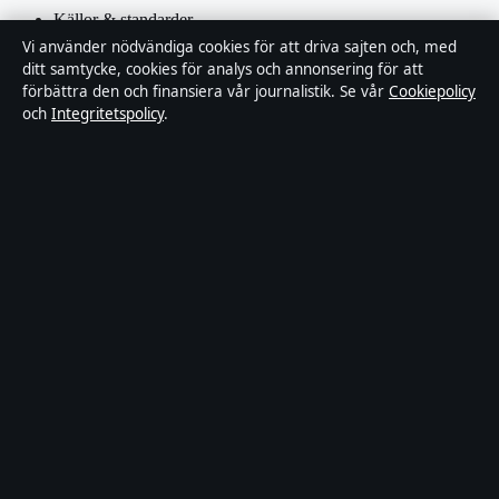
Källor & standarder
Vi använder nödvändiga cookies för att driva sajten och, med
ditt samtycke, cookies för analys och annonsering för att
Redaktionell policy
förbättra den och finansiera vår journalistik. Se vår
Cookiepolicy
och
Integritetspolicy
.
Rättelsepolicy
Faktagranskningspolicy
Ägande & finansiering
Integritetspolicy
Cookiepolicy
Innehållet är endast avsett för allmän information. Allmänna
förfrågningar:
info@tidsbild.se
.
Utgivare:
Hamnen Media Limited ·
Ansvarig utgivare:
Anders
Hellström · Department of Registrar of Companies HE 428112