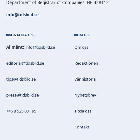
Department of Registrar of Companies: HE 428112
info@tidsbild.se
KONTAKTA OSS
OM OSS
Allmänt:
info@tidsbild.se
Om oss
editorial@tidsbild.se
Redaktionen
tips@tidsbild.se
Vår historia
press@tidsbild.se
Nyhetsbrev
+46 8 525 031 95
Tipsa oss
Kontakt