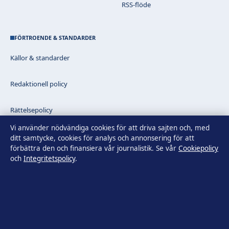
RSS-flöde
FÖRTROENDE & STANDARDER
Källor & standarder
Redaktionell policy
Rättelsepolicy
Vi använder nödvändiga cookies för att driva sajten och, med
Faktagranskningspolicy
ditt samtycke, cookies för analys och annonsering för att
förbättra den och finansiera vår journalistik. Se vår
Cookiepolicy
och
Integritetspolicy
.
Ägande & finansiering
Integritetspolicy
Cookiepolicy