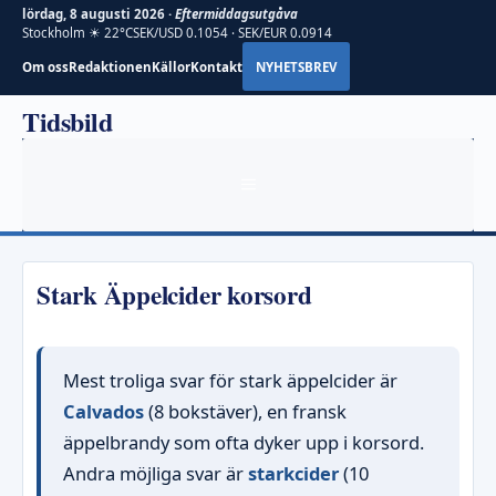
lördag, 8 augusti 2026 ·
Eftermiddagsutgåva
Stockholm ☀ 22°C
SEK/USD 0.1054 · SEK/EUR 0.0914
Om oss
Redaktionen
Källor
Kontakt
NYHETSBREV
Hoppa
Tidsbild
till
innehåll
MENY
Stark Äppelcider korsord
Mest troliga svar för stark äppelcider är
Calvados
(8 bokstäver), en fransk
äppelbrandy som ofta dyker upp i korsord.
Andra möjliga svar är
starkcider
(10