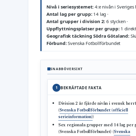
Nivå i seriesystemet:
4:e nivån i Sveriges 
Antal lag per grupp:
14 lag ·
Antal grupper i division 2:
6 stycken ·
Uppflyttningsplatser per grupp:
1 direkt
Geografisk täckning Södra Götaland:
Skå
Förbund:
Svenska Fotbollförbundet
SNABBÖVERSIKT
1
BEKRÄFTADE FAKTA
Division 2 är fjärde nivån i svensk herr
(
Svenska Fotbollförbundet (officiell
serieinformation)
)
Sex regionala grupper med 14 lag per 
(Svenska Fotbollförbundet) (
Svenska