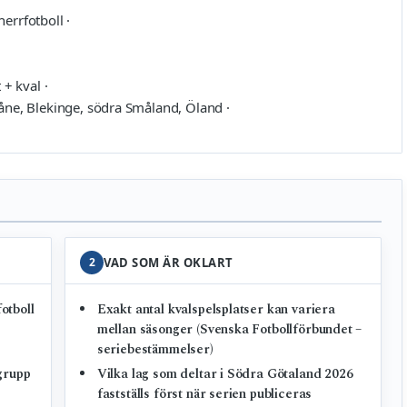
herrfotboll ·
 + kval ·
ne, Blekinge, södra Småland, Öland ·
2
VAD SOM ÄR OKLART
fotboll
Exakt antal kvalspelsplatser kan variera
mellan säsonger (Svenska Fotbollförbundet –
seriebestämmelser)
grupp
Vilka lag som deltar i Södra Götaland 2026
fastställs först när serien publiceras