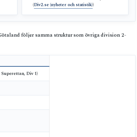
(
Div2.se (nyheter och statistik)
)
 Götaland följer samma struktur som övriga division 2-
 Superettan, Div 1)