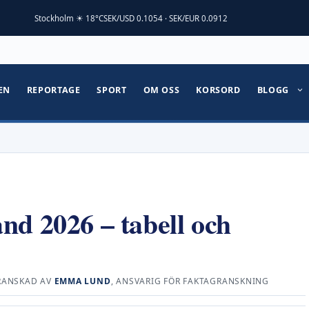
Stockholm ☀ 18°C
SEK/USD 0.1054 · SEK/EUR 0.0912
EN
REPORTAGE
SPORT
OM OSS
KORSORD
BLOGG
nd 2026 – tabell och
RANSKAD AV
EMMA LUND
, ANSVARIG FÖR FAKTAGRANSKNING