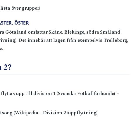
ista över grupper)
STER, ÖSTER
dra Götaland omfattar Skåne, Blekinge, södra Småland
ivning). Det innebär att lagen från exempelvis Trelleborg,
e.
n 2?
flyttas upp till division 1 (Svenska Fotbollförbundet –
 säsong (Wikipedia – Division 2 (uppflyttning))