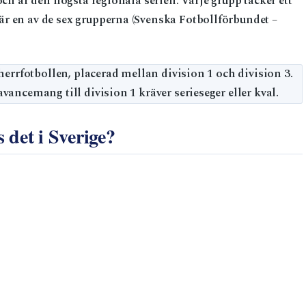
och är den högsta regionala serien. Varje grupp täcker ett
r en av de sex grupperna (Svenska Fotbollförbundet –
herrfotbollen, placerad mellan division 1 och division 3.
vancemang till division 1 kräver serieseger eller kval.
 det i Sverige?