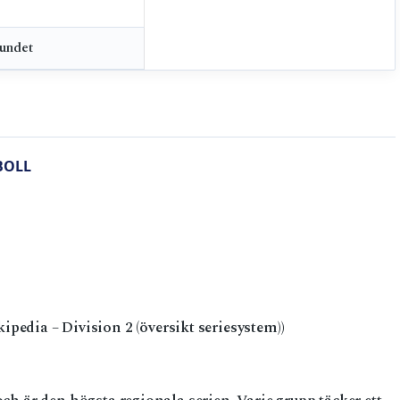
bundet
BOLL
kipedia – Division 2 (översikt seriesystem))