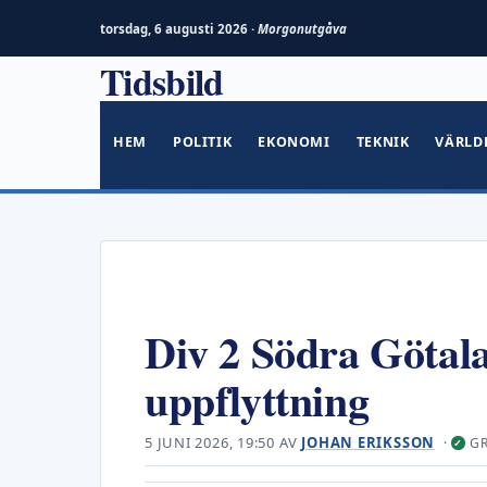
torsdag, 6 augusti 2026 ·
Morgonutgåva
Tidsbild
Hoppa
till
innehåll
HEM
POLITIK
EKONOMI
TEKNIK
VÄRLD
Div 2 Södra Götala
uppflyttning
5 JUNI 2026, 19:50
AV
JOHAN ERIKSSON
·
G
✓