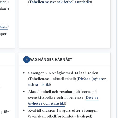
tion)
)
(
Tabellen.se (svensk fotbollsstatistik)
)
sion 1
tion)
)
pper
4
VAD HÄNDER HÄRNÄST
Säsongen 2026 pågår med 14 lag i serien
)
(Tabellen.se – aktuell tabell) (
Div2.se (nyheter
och statistik)
)
a
Aktuell tabell och resultat publiceras på
svenskfotboll.se och Tabellen.se (
Div2.se
(nyheter och statistik)
)
Kval till division 1 avgörs efter säsongen
ng för
(Svenska Fotbollförbundet – kvalspel)