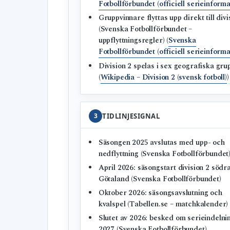
Fotbollförbundet (officiell serieinforma
Gruppvinnare flyttas upp direkt till divi
(Svenska Fotbollförbundet –
uppflyttningsregler) (
Svenska
Fotbollförbundet (officiell serieinforma
Division 2 spelas i sex geografiska gru
(
Wikipedia – Division 2 (svensk fotboll)
)
3
TIDLINJESIGNAL
Säsongen 2025 avslutas med upp- och
nedflyttning (Svenska Fotbollförbundet
April 2026: säsongstart division 2 södr
Götaland (Svenska Fotbollförbundet)
Oktober 2026: säsongsavslutning och
kvalspel (Tabellen.se – matchkalender)
Slutet av 2026: besked om serieindelni
2027 (Svenska Fotbollförbundet)