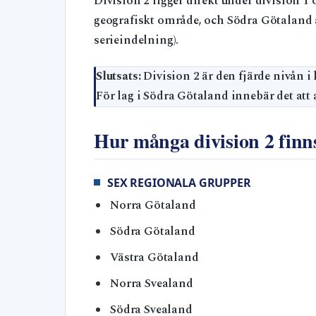
Division 2 ligger direkt under division 1 
geografiskt område, och Södra Götaland ä
serieindelning).
Slutsats:
Division 2 är den fjärde nivån i 
För lag i Södra Götaland innebär det att a
Hur många division 2 finns
SEX REGIONALA GRUPPER
Norra Götaland
Södra Götaland
Västra Götaland
Norra Svealand
Södra Svealand