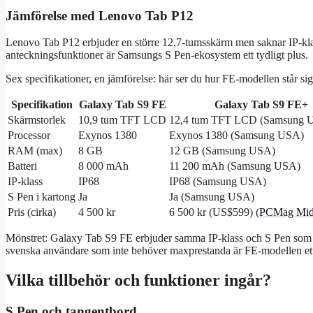
Jämförelse med Lenovo Tab P12
Lenovo Tab P12 erbjuder en större 12,7-tumsskärm men saknar IP-klass
anteckningsfunktioner är Samsungs S Pen‑ekosystem ett tydligt plus.
Sex specifikationer, en jämförelse: här ser du hur FE-modellen står si
Specifikation
Galaxy Tab S9 FE
Galaxy Tab S9 FE+
Skärmstorlek
10,9 tum TFT LCD
12,4 tum TFT LCD (Samsung 
Processor
Exynos 1380
Exynos 1380 (Samsung USA)
RAM (max)
8 GB
12 GB (Samsung USA)
Batteri
8 000 mAh
11 200 mAh (Samsung USA)
IP-klass
IP68
IP68 (Samsung USA)
S Pen i kartong
Ja
Ja (Samsung USA)
Pris (cirka)
4 500 kr
6 500 kr (US$599) (
PCMag Midd
Mönstret: Galaxy Tab S9 FE erbjuder samma IP-klass och S Pen som s
svenska användare som inte behöver maxprestanda är FE-modellen ett
Vilka tillbehör och funktioner ingår?
S Pen och tangentbord