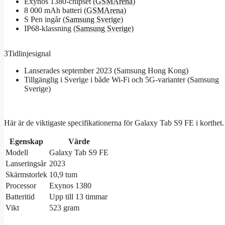
Exynos 1380-chipset (
GSMArena
)
8 000 mAh batteri (
GSMArena
)
S Pen ingår (
Samsung Sverige
)
IP68-klassning (
Samsung Sverige
)
3
Tidlinjesignal
Lanserades september 2023 (Samsung Hong Kong)
Tillgänglig i Sverige i både Wi‑Fi och 5G-varianter (Samsung
Sverige)
Här är de viktigaste specifikationerna för Galaxy Tab S9 FE i korthet.
Egenskap
Värde
Modell
Galaxy Tab S9 FE
Lanseringsår
2023
Skärmstorlek
10,9 tum
Processor
Exynos 1380
Batteritid
Upp till 13 timmar
Vikt
523 gram