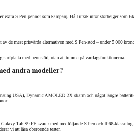
r extra S Pen-pennor som kampanj. Håll utkik inför storhelger som Bl
t av de mest prisvärda alternativen med S Pen-stöd – under 5 000 krono
glig surfplatta med pennstöd, utan att tumma på vardagsfunktionerna.
med andra modeller?
(Samsung USA), Dynamic AMOLED 2X-skärm och något längre batteriti
onor.
. Galaxy Tab S9 FE svarar med medföljande S Pen och IP68-klassning 
rar vi att läsa oberoende tester.