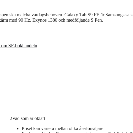
rislappen ska matcha vardagsbehoven. Galaxy Tab S9 FE är Samsungs sat
s skärm med 90 Hz, Exynos 1380 och medföljande S Pen.
ta om SF-bokhandeln
2
Vad som är oklart
Priset kan variera mellan olika återförsäljare