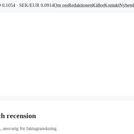
0.1054 · SEK/EUR 0.0914
Om oss
Redaktionen
Källor
Kontakt
Nyhets
ch recension
d
, ansvarig för faktagranskning