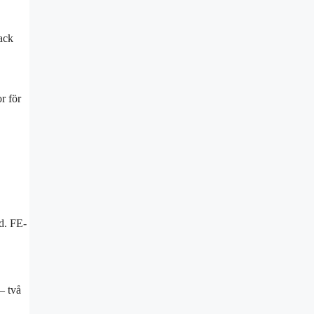
ack
r för
d. FE-
– två