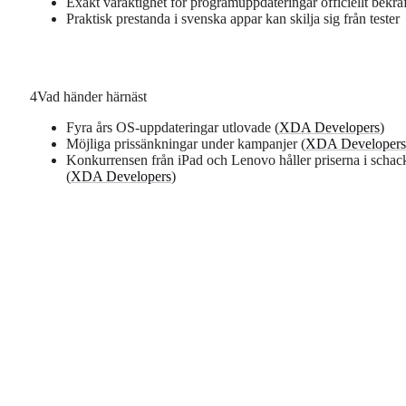
Exakt varaktighet för programuppdateringar officiellt bekrä
Praktisk prestanda i svenska appar kan skilja sig från tester
4
Vad händer härnäst
Fyra års OS-uppdateringar utlovade (
XDA Developers
)
Möjliga prissänkningar under kampanjer (
XDA Developers
Konkurrensen från iPad och Lenovo håller priserna i schac
(
XDA Developers
)