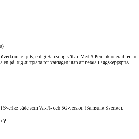
a)
t överkomligt pris, enligt Samsung själva. Med S Pen inkluderad redan i
ha en pålitlig surfplatta för vardagen utan att betala flaggskeppspris.
 i Sverige både som Wi‑Fi- och 5G-version (Samsung Sverige).
E?