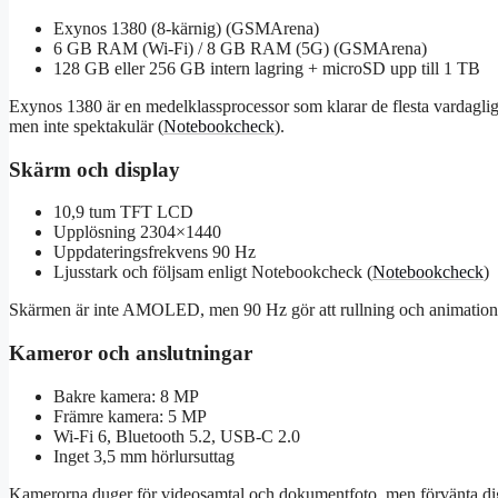
Exynos 1380 (8‑kärnig) (GSMArena)
6 GB RAM (Wi‑Fi) / 8 GB RAM (5G) (GSMArena)
128 GB eller 256 GB intern lagring + microSD upp till 1 TB
Exynos 1380 är en medelklassprocessor som klarar de flesta vardagli
men inte spektakulär (
Notebookcheck
).
Skärm och display
10,9 tum TFT LCD
Upplösning 2304×1440
Uppdateringsfrekvens 90 Hz
Ljusstark och följsam enligt Notebookcheck (
Notebookcheck
)
Skärmen är inte AMOLED, men 90 Hz gör att rullning och animationer
Kameror och anslutningar
Bakre kamera: 8 MP
Främre kamera: 5 MP
Wi‑Fi 6, Bluetooth 5.2, USB‑C 2.0
Inget 3,5 mm hörlursuttag
Kamerorna duger för videosamtal och dokumentfoto, men förvänta dig 