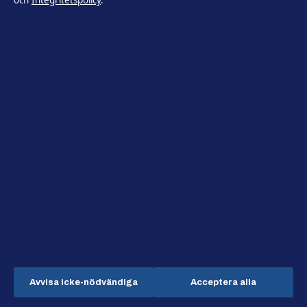
och
Integritetspolicy
.
Nyheter
Politik
Politik
Reportage
Reportage
Sport
Teknik
Teknik
Världen
Världen
Avvisa icke-nödvändiga
Acceptera alla