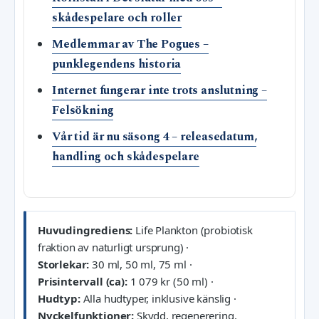
skådespelare och roller
Medlemmar av The Pogues –
punklegendens historia
Internet fungerar inte trots anslutning –
Felsökning
Vår tid är nu säsong 4 – releasedatum,
handling och skådespelare
Huvudingrediens:
Life Plankton (probiotisk
fraktion av naturligt ursprung) ·
Storlekar:
30 ml, 50 ml, 75 ml ·
Prisintervall (ca):
1 079 kr (50 ml) ·
Hudtyp:
Alla hudtyper, inklusive känslig ·
Nyckelfunktioner:
Skydd, regenerering,