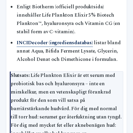
Enligt Biotherm (officiell produktsida)
innehåller Life Plankton Elixir 5% Biotech
Plankton™, hyaluronsyra och Vitamin CG (en
stabil form av C-vitamin).
INCIDecoder (ingrediensdatabas)
listar bland
annat Aqua, Bifida Ferment Lysate, Glycerin,
Alcohol Denat och Dimethicone i formulan.
Slutsats:
Life Plankton Elixir är ett serum med
probiotisk bas och hyaluronsyra – inte en
mirakelkur, men en vetenskapligt förankrad
produkt för den som vill satsa på
barriärstärkande hudvård. För dig med normal
till torr hud: serumet ger återfuktning utan tyngd.
För dig med mycket fet eller aknebenägen hud: