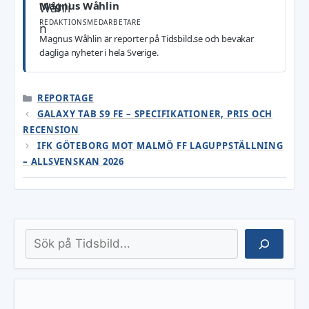
Magnus Wåhlin
REDAKTIONSMEDARBETARE
Magnus Wåhlin är reporter på Tidsbild.se och bevakar
dagliga nyheter i hela Sverige.
KATEGORIER
REPORTAGE
GALAXY TAB S9 FE – SPECIFIKATIONER, PRIS OCH
RECENSION
IFK GÖTEBORG MOT MALMÖ FF LAGUPPSTÄLLNING
– ALLSVENSKAN 2026
Sök