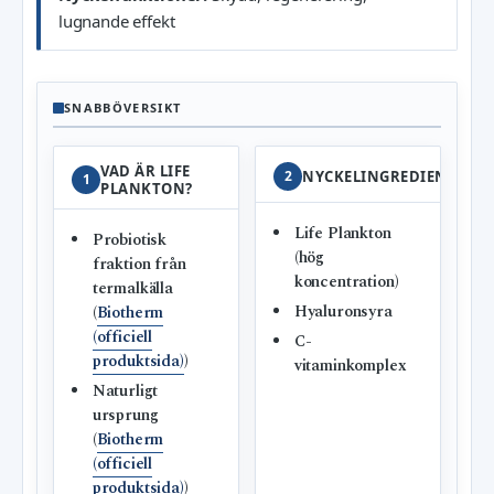
lugnande effekt
SNABBÖVERSIKT
VAD ÄR LIFE
2
NYCKELINGREDIENSER
1
PLANKTON?
Life Plankton
Probiotisk
(hög
fraktion från
koncentration)
termalkälla
Hyaluronsyra
(
Biotherm
(officiell
C-
produktsida)
)
vitaminkomplex
Naturligt
ursprung
(
Biotherm
(officiell
produktsida)
)