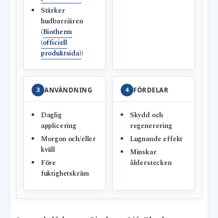
Stärker
hudbarriären
(
Biotherm
(officiell
produktsida)
)
3
ANVÄNDNING
4
FÖRDELAR
Daglig
Skydd och
applicering
regenerering
Morgon och/eller
Lugnande effekt
kväll
Minskar
Före
ålderstecken
fuktighetskräm