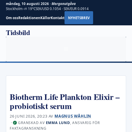
måndag, 10 augusti 2026 ·
Morgonutgåva
Stockholm ⛅ 19°C
SEK/USD 0.1054 · SEK/EUR 0.0914
Om oss
Redaktionen
Källor
Kontakt
NYHETSBREV
Hoppa
Tidsbild
till
innehåll
MENY
Biotherm Life Plankton Elixir –
probiotiskt serum
26 JUNI 2026, 20:23
AV
MAGNUS WÅHLIN
·
GRANSKAD AV
EMMA LUND
, ANSVARIG FÖR
✓
FAKTAGRANSKNING