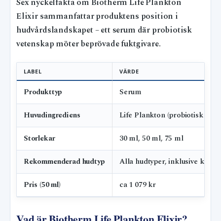
Sex nyckelfakta om Biotherm Life Plankton
Elixir sammanfattar produktens position i
hudvårdslandskapet – ett serum där probiotisk
vetenskap möter beprövade fuktgivare.
LABEL
VÄRDE
Produkttyp
Serum
Huvudingrediens
Life Plankton (probiotisk frak
Storlekar
30 ml, 50 ml, 75 ml
Rekommenderad hudtyp
Alla hudtyper, inklusive känsli
Pris (50 ml)
ca 1 079 kr
Vad är Biotherm Life Plankton Elixir?