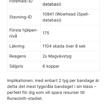
Föremåls-ID
databas)
)
10841 (Wowhead (Spell-
Stavning-ID
databas))
Första hjälpen-
175
nivå
Läkning
1104 skada över 8 sek
Reagens
2x Magvävstyg
Säljpris
6 koppar
Implikationen: med enbart 2 tyg per bandage är
detta det mest tygsnåla bandaget i sin klass –
perfekt för dig som vill spara resurser till
Runecloth-stadiet.