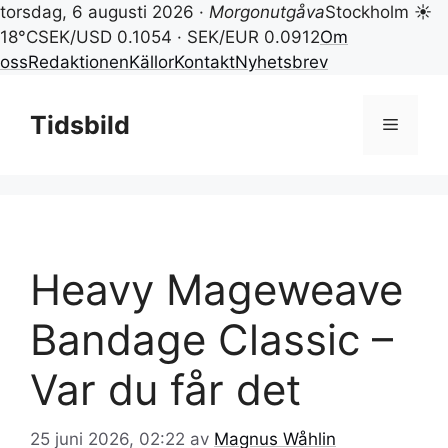
torsdag, 6 augusti 2026 ·
Morgonutgåva
Stockholm ☀
18°C
SEK/USD 0.1054 · SEK/EUR 0.0912
Om
oss
Redaktionen
Källor
Kontakt
Nyhetsbrev
Hoppa
till
Tidsbild
Meny
innehåll
Heavy Mageweave
Bandage Classic –
Var du får det
25 juni 2026, 02:22
av
Magnus Wåhlin