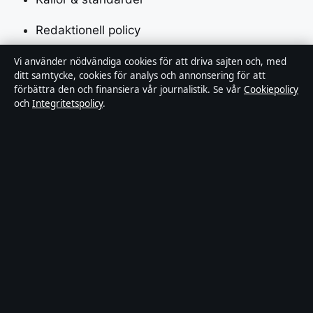
Redaktionell policy
Rättelsepolicy
Vi använder nödvändiga cookies för att driva sajten och, med
ditt samtycke, cookies för analys och annonsering för att
förbättra den och finansiera vår journalistik. Se vår
Cookiepolicy
Faktagranskningspolicy
och
Integritetspolicy
.
Ägande & finansiering
Integritetspolicy
Cookiepolicy
Innehållet är endast avsett för allmän information.
Allmänna förfrågningar:
info@tidsbild.se
.
Utgivare:
Hamnen Media Limited ·
Ansvarig utgivare:
Anders Hellström · Department of Registrar of