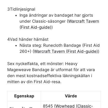
3
Tidlinjesignal
Inga ändringar av bandaget har gjorts
under Classic-säsonger (
Warcraft Tavern
(First Aid-guide)
)
4
Vad händer härnäst
Nästa steg: Runecloth Bandage (First Aid
260+) (
Warcraft Tavern (First Aid-guide)
)
Sex nyckelfakta, ett mönster: Heavy
Mageweave Bandage är utformat för att vara
den mest kostnadseffektiva läkningskällan i
mitten av din First Aid-resa.
Egenskap
Värde
8545 (
Wowhead (Classic-