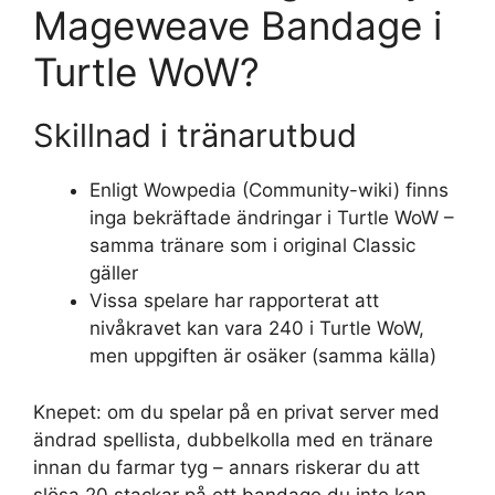
Mageweave Bandage i
Turtle WoW?
Skillnad i tränarutbud
Enligt Wowpedia (Community-wiki) finns
inga bekräftade ändringar i Turtle WoW –
samma tränare som i original Classic
gäller
Vissa spelare har rapporterat att
nivåkravet kan vara 240 i Turtle WoW,
men uppgiften är osäker (samma källa)
Knepet: om du spelar på en privat server med
ändrad spellista, dubbelkolla med en tränare
innan du farmar tyg – annars riskerar du att
slösa 20 stackar på ett bandage du inte kan