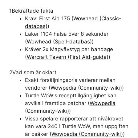
1
Bekräftade fakta
Krav: First Aid 175 (
Wowhead (Classic-
databas)
)
Läker 1104 hälsa över 8 sekunder
(
Wowhead (Spell-databas)
)
Kräver 2x Magvävstyg per bandage
(
Warcraft Tavern (First Aid-guide)
)
2
Vad som är oklart
Exakt försäljningspris varierar mellan
vendorer (
Wowpedia (Community-wiki)
)
Turtle WoW:s recepttillgänglighet kan
avvika i framtida patchar (
Wowpedia
(Community-wiki)
)
Vissa spelare rapporterar att nivåkravet
kan vara 240 i Turtle WoW, men uppgiften
är osäker (
Wowpedia (Community-wiki)
)