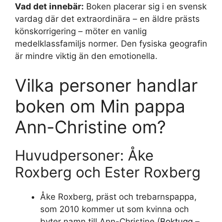
Vad det innebär:
Boken placerar sig i en svensk
vardag där det extraordinära – en äldre prästs
könskorrigering – möter en vanlig
medelklassfamiljs normer. Den fysiska geografin
är mindre viktig än den emotionella.
Vilka personer handlar
boken om Min pappa
Ann-Christine om?
Huvudpersoner: Åke
Roxberg och Ester Roxberg
Åke Roxberg, präst och trebarnspappa,
som 2010 kommer ut som kvinna och
byter namn till Ann-Christine (
Boktugg –