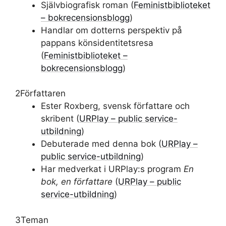
Självbiografisk roman (
Feministbiblioteket
– bokrecensionsblogg
)
Handlar om dotterns perspektiv på
pappans könsidentitetsresa
(
Feministbiblioteket –
bokrecensionsblogg
)
2
Författaren
Ester Roxberg, svensk författare och
skribent (
URPlay – public service-
utbildning
)
Debuterade med denna bok (
URPlay –
public service-utbildning
)
Har medverkat i URPlay:s program
En
bok, en författare
(
URPlay – public
service-utbildning
)
3
Teman