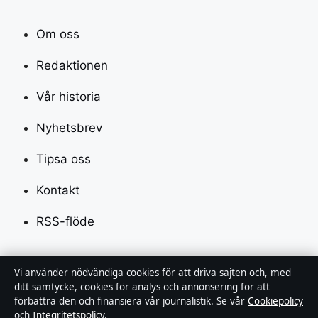
Om oss
Redaktionen
Vår historia
Nyhetsbrev
Tipsa oss
Kontakt
RSS-flöde
Förtroende & standarder
Vi använder nödvändiga cookies för att driva sajten och, med
ditt samtycke, cookies för analys och annonsering för att
förbättra den och finansiera vår journalistik. Se vår
Cookiepolicy
Källor & standarder
och
Integritetspolicy
.