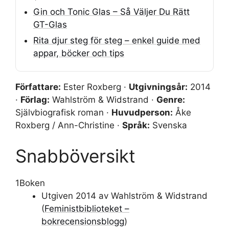
Gin och Tonic Glas – Så Väljer Du Rätt
GT-Glas
Rita djur steg för steg – enkel guide med
appar, böcker och tips
Författare:
Ester Roxberg ·
Utgivningsår:
2014
·
Förlag:
Wahlström & Widstrand ·
Genre:
Självbiografisk roman ·
Huvudperson:
Åke
Roxberg / Ann-Christine ·
Språk:
Svenska
Snabböversikt
1
Boken
Utgiven 2014 av Wahlström & Widstrand
(
Feministbiblioteket –
bokrecensionsblogg
)