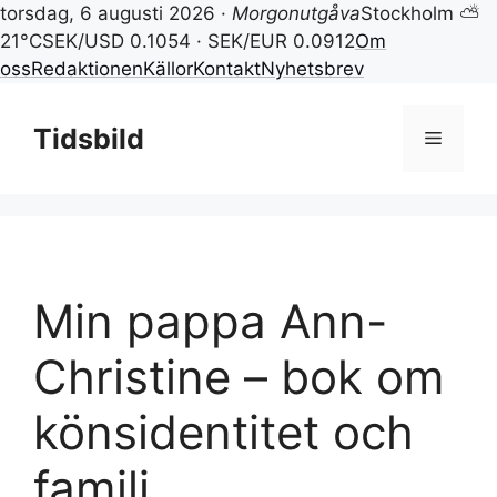
torsdag, 6 augusti 2026 ·
Morgonutgåva
Stockholm ⛅
21°C
SEK/USD 0.1054 · SEK/EUR 0.0912
Om
oss
Redaktionen
Källor
Kontakt
Nyhetsbrev
Hoppa
till
Tidsbild
Meny
innehåll
Min pappa Ann-
Christine – bok om
könsidentitet och
familj