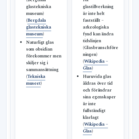
(Bergdala
för
glastekniska
glastillverkning
museum)
är inte helt
(
Bergdala
fastställt –
glastekniska
arkeologiska
museum
)
fynd kan ändra
tidslinjen
Naturligt glas
(Glasbranschföre
som obsidian
ningen)
förekommer men
(
Wikipedia –
skiljer sig i
Glas
)
sammansättning
(
Tekniska
Huruvida glas
museet
)
åldras över tid
och förändrar
sina egenskaper
är inte
fullständigt
klarlagt
(
Wikipedia –
Glas
)