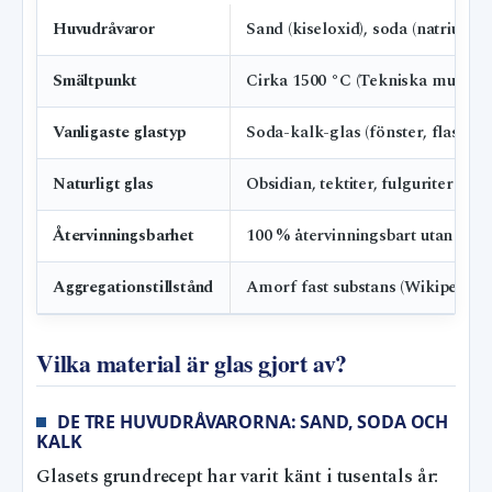
Huvudråvaror
Sand (kiseloxid), soda (natrium
Smältpunkt
Cirka 1500 °C (Tekniska museet)
Vanligaste glastyp
Soda-kalk-glas (fönster, flaskor
Naturligt glas
Obsidian, tektiter, fulguriter (Te
Återvinningsbarhet
100 % återvinningsbart utan kval
Aggregationstillstånd
Amorf fast substans (Wikipedia –
Vilka material är glas gjort av?
DE TRE HUVUDRÅVARORNA: SAND, SODA OCH
KALK
Glasets grundrecept har varit känt i tusentals år: