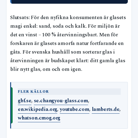
Slutsats: För den nyfikna konsumenten är glasets
magi enkel: sand, soda och kalk. För miljön är
det en vinst – 100 % återvinningsbart. Men för
forskaren är glasets amorfa natur fortfarande en
gåta. För svenska hushåll som sorterar glas i
återvinningen är budskapet klart: ditt gamla glas
blir nytt glas, om och om igen.
FLER KÄLLOR
gbf.se
,
se.changyou-glass.com
,
en.wikipedia.org
,
youtube.com
,
lamberts.de
,
whatson.cmog.org