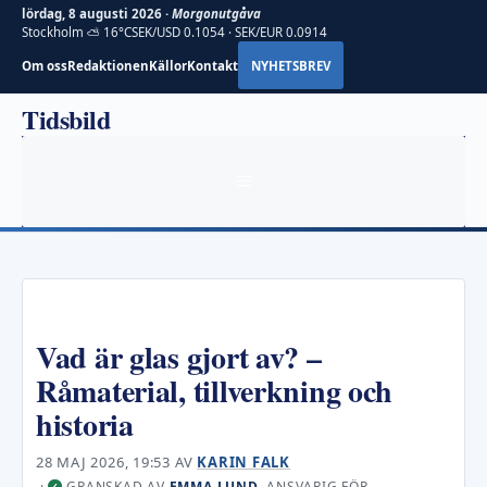
lördag, 8 augusti 2026 ·
Morgonutgåva
Stockholm ⛅ 16°C
SEK/USD 0.1054 · SEK/EUR 0.0914
Om oss
Redaktionen
Källor
Kontakt
NYHETSBREV
Hoppa
Tidsbild
till
innehåll
MENY
Vad är glas gjort av? –
Råmaterial, tillverkning och
historia
28 MAJ 2026, 19:53
AV
KARIN FALK
·
GRANSKAD AV
EMMA LUND
, ANSVARIG FÖR
✓