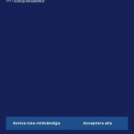
och
Integritetspolicy
.
Jem & Fix Simrishamn – adress, öppettider och kontakt
augusti 7, 2026
Ekonomi
Ekonomi
Kultur
Livsstil
Avvisa icke-nödvändiga
Acceptera alla
Lokalt