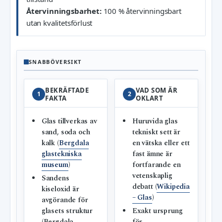
Återvinningsbarhet:
100 % återvinningsbart
utan kvalitetsförlust
SNABBÖVERSIKT
BEKRÄFTADE
VAD SOM ÄR
1
2
FAKTA
OKLART
Glas tillverkas av
Huruvida glas
sand, soda och
tekniskt sett är
kalk (
Bergdala
en vätska eller ett
glastekniska
fast ämne är
museum
)
fortfarande en
vetenskaplig
Sandens
debatt (
Wikipedia
kiseloxid är
– Glas
)
avgörande för
glasets struktur
Exakt ursprung