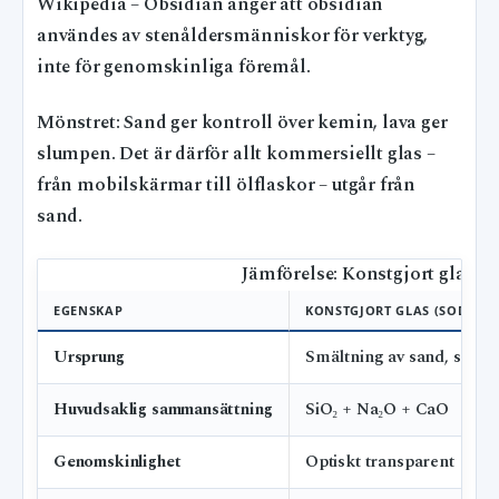
Wikipedia – Obsidian anger att obsidian
användes av stenåldersmänniskor för verktyg,
inte för genomskinliga föremål.
Mönstret: Sand ger kontroll över kemin, lava ger
slumpen. Det är därför allt kommersiellt glas –
från mobilskärmar till ölflaskor – utgår från
sand.
Jämförelse: Konstgjort glas (s
EGENSKAP
KONSTGJORT GLAS (SODA-KA
Ursprung
Smältning av sand, soda, 
Huvudsaklig sammansättning
SiO₂ + Na₂O + CaO
Genomskinlighet
Optiskt transparent