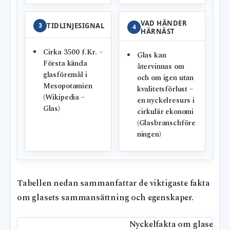
VAD HÄNDER
3
TIDLINJESIGNAL
4
HÄRNÄST
Cirka 3500 f.Kr. –
Glas kan
Första kända
återvinnas om
glasföremål i
och om igen utan
Mesopotamien
kvalitetsförlust –
(Wikipedia –
en nyckelresurs i
Glas)
cirkulär ekonomi
(Glasbranschföre
ningen)
Tabellen nedan sammanfattar de viktigaste fakta
om glasets sammansättning och egenskaper.
Nyckelfakta om glasets 