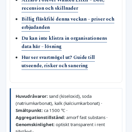
Azzaro Forever Wanted Elixir – Doft,
recension och skillnader
Billig fläskfilé denna veckan – priser och
erbjudanden
Du kan inte klistra in organisationens
data här – lösning
Hur ser svartmögel ut? Guide till
utseende, risker och sanering
Huvudråvaror:
sand (kiseloxid), soda
(natriumkarbonat), kalk (kalciumkarbonat) ·
Smältpunkt:
ca 1500 °C ·
Aggregationstillstånd:
amorf fast substans ·
Genomskinlighet:
optiskt transparent i rent
tillstånd ·