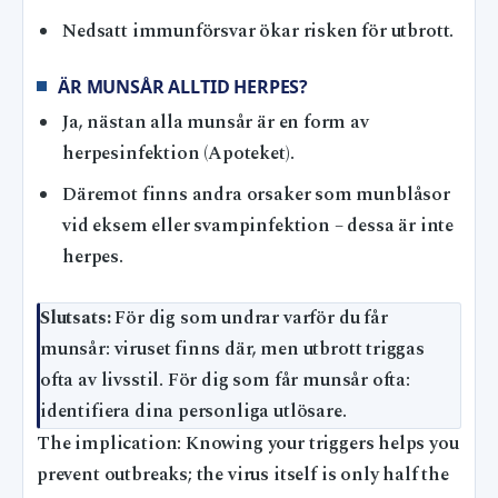
Nedsatt immunförsvar ökar risken för utbrott.
ÄR MUNSÅR ALLTID HERPES?
Ja, nästan alla munsår är en form av
herpesinfektion (Apoteket).
Däremot finns andra orsaker som munblåsor
vid eksem eller svampinfektion – dessa är inte
herpes.
Slutsats:
För dig som undrar varför du får
munsår: viruset finns där, men utbrott triggas
ofta av livsstil. För dig som får munsår ofta:
identifiera dina personliga utlösare.
The implication: Knowing your triggers helps you
prevent outbreaks; the virus itself is only half the