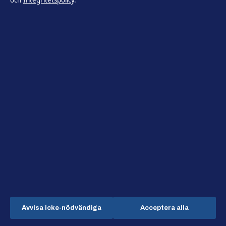
och
Integritetspolicy
.
Världen
Tidsbild
Nyheter och samhällsbevakning för vår tid.
Hamnen Media Limited
Level 5, Neocleous House, 195 Archbishop Makarios III Avenue
Limassol 3030
+46 8 525 031 95
Department of Registrar of Companies: HE 428112
Avvisa icke-nödvändiga
Acceptera alla