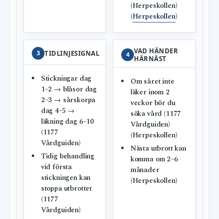
(Herpeskollen)
(
Herpeskollen
)
VAD HÄNDER
3
TIDLINJESIGNAL
4
HÄRNÄST
Stickningar dag
Om såret inte
1–2 → blåsor dag
läker inom 2
2–3 → sårskorpa
veckor bör du
dag 4–5 →
söka vård (1177
läkning dag 6–10
Vårdguiden)
(1177
(Herpeskollen)
Vårdguiden)
Nästa utbrott kan
Tidig behandling
komma om 2–6
vid första
månader
stickningen kan
(Herpeskollen)
stoppa utbrottet
(1177
Vårdguiden)