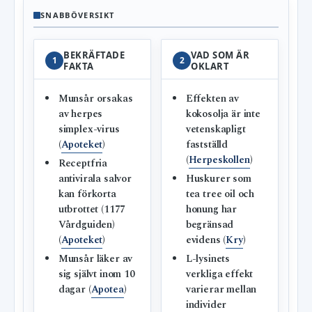
SNABBÖVERSIKT
BEKRÄFTADE
VAD SOM ÄR
1
2
FAKTA
OKLART
Munsår orsakas
Effekten av
av herpes
kokosolja är inte
simplex-virus
vetenskapligt
(
Apoteket
)
fastställd
(
Herpeskollen
)
Receptfria
antivirala salvor
Huskurer som
kan förkorta
tea tree oil och
utbrottet (1177
honung har
Vårdguiden)
begränsad
(
Apoteket
)
evidens (
Kry
)
Munsår läker av
L-lysinets
sig självt inom 10
verkliga effekt
dagar (
Apotea
)
varierar mellan
individer