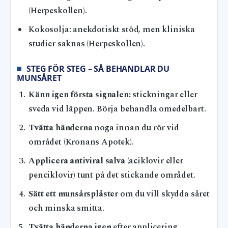
(Herpeskollen).
Kokosolja: anekdotiskt stöd, men kliniska
studier saknas (Herpeskollen).
STEG FÖR STEG – SÅ BEHANDLAR DU
MUNSÅRET
Känn igen första signalen:
stickningar eller
sveda vid läppen. Börja behandla omedelbart.
Tvätta händerna
noga innan du rör vid
området (Kronans Apotek).
Applicera antiviral salva
(aciklovir eller
penciklovir) tunt på det stickande området.
Sätt ett munsårsplåster
om du vill skydda såret
och minska smitta.
Tvätta händerna igen
efter applicering