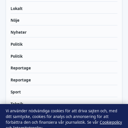
Lokalt
Nöje
Nyheter
Politik
Politik
Reportage
Reportage
Sport
Teknik
Vi använder nödvändiga cookies för att driva sajten och, med
Teknik
ditt samtycke, cookies för analys och annonsering för att
förbättra den och finansiera vår journalistik. Se vår
Cookiepolicy
Världen