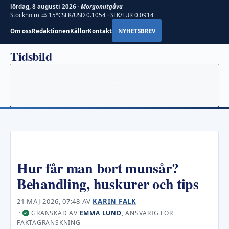
lördag, 8 augusti 2026 ·
Morgonutgåva
Stockholm ⛅ 15°C
SEK/USD 0.1054 · SEK/EUR 0.0914
Om oss
Redaktionen
Källor
Kontakt
NYHETSBREV
Hoppa
Tidsbild
till
innehåll
MENY
Hur får man bort munsår?
Behandling, huskurer och tips
21 MAJ 2026, 07:48
AV
KARIN FALK
·
GRANSKAD AV
EMMA LUND
, ANSVARIG FÖR
✓
FAKTAGRANSKNING