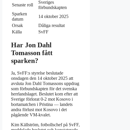
Sveriges
Senaste roll
förbundskapten
Sparken
14 oktober 2025
datum
Orsak
Dåliga resultat
Källa
SvFF
Har Jon Dahl
Tomasson fått
sparken?
Ja, SvFF:s styrelse beslutade
onsdagen den 14 oktober 2025 att
avsluta Jon Dahl Tomassons uppdrag
som förbundskapten för det svenska
herrlandslaget. Beslutet kom efter att
Sverige förlorat 0-2 mot Kosovo i
bortamatchen i Pristina — landets
andra förlust mot Kosovo i det
pågående VM-kvalet.
Kim Källström, fotbollschef på SvFF,
meddelade beslutet och konstaterade