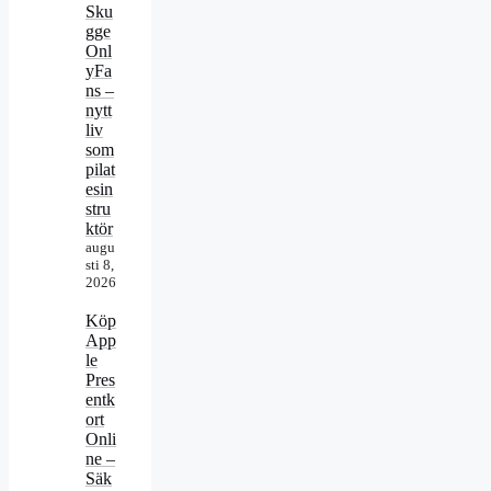
Sku
gge
Onl
yFa
ns –
nytt
liv
som
pilat
esin
stru
ktör
augu
sti 8,
2026
Köp
App
le
Pres
entk
ort
Onli
ne –
Säk