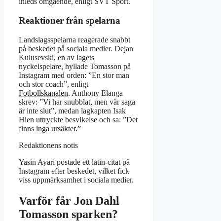
inleds omgående, enligt SVT Sport.
Reaktioner från spelarna
Landslagsspelarna reagerade snabbt
på beskedet på sociala medier. Dejan
Kulusevski, en av lagets
nyckelspelare, hyllade Tomasson på
Instagram med orden: ”En stor man
och stor coach”, enligt
Fotbollskanalen
. Anthony Elanga
skrev: ”Vi har snubblat, men vår saga
är inte slut”, medan lagkapten Isak
Hien uttryckte besvikelse och sa: ”Det
finns inga ursäkter.”
Redaktionens notis
Yasin Ayari postade ett latin-citat på
Instagram efter beskedet, vilket fick
viss uppmärksamhet i sociala medier.
Varför får Jon Dahl
Tomasson sparken?