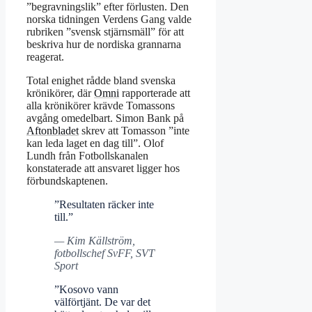
”begravningslik” efter förlusten. Den
norska tidningen Verdens Gang valde
rubriken ”svensk stjärnsmäll” för att
beskriva hur de nordiska grannarna
reagerat.
Total enighet rådde bland svenska
krönikörer, där
Omni
rapporterade att
alla krönikörer krävde Tomassons
avgång omedelbart. Simon Bank på
Aftonbladet
skrev att Tomasson ”inte
kan leda laget en dag till”. Olof
Lundh från Fotbollskanalen
konstaterade att ansvaret ligger hos
förbundskaptenen.
”Resultaten räcker inte
till.”
— Kim Källström,
fotbollschef SvFF, SVT
Sport
”Kosovo vann
välförtjänt. De var det