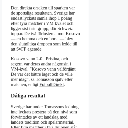
Den direkta orsaken till sparken var
de sportsliga resultaten. Sverige har
endast lyckats samla ihop 1 poäng
efter fyra matcher i VM-kvalet och
ligger sist i sin grupp, där Schweiz
toppar. De två förlusterna mot Kosovo
— en hemma och en borta — blev
den slutgiltiga droppen som ledde till
att SvFF agerade.
Kosovo vann 2-0 i Pristina, och
segern var deras andra någonsin i
VM-kval. ”Kosovo vann välförtjänt.
De var det bättre laget och de ville
mer idag”, sa Tomasson själv efter
matchen, enligt
FotbollDirekt
.
Dåliga resultat
Sverige har under Tomassons ledning
inte lyckats prestera på den nivå som
förväntades av ett landslag med
landets tradition och spelarmaterial.
Efter fyra matcher i kvalgruppen står