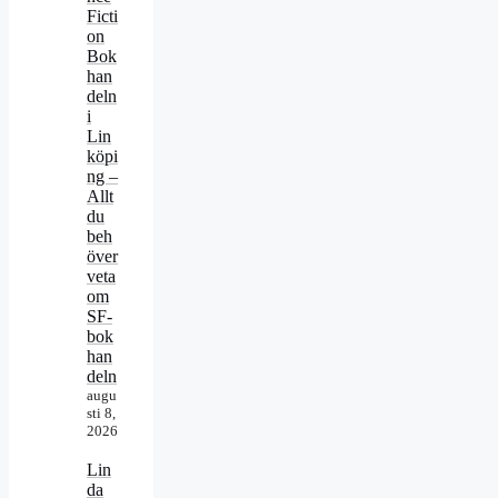
Ficti
on
Bok
han
deln
i
Lin
köpi
ng –
Allt
du
beh
över
veta
om
SF-
bok
han
deln
augu
sti 8,
2026
Lin
da