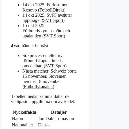
14 okt 2025: Förlust mot
Kosovo (
FotbollDirekt
)
14 okt 2025: SvFF avslutar
uppdraget (
SVT Sport
)
15 okt 2025:
Förbundsstyrelsemöte och
uttalanden (SVT Sport)
4
Vad händer härnäst
Sökprocessen efter ny
förbundskapten inleds
omedelbart (SVT Sport)
Nästa matcher: Schweiz borta
15 november, Slovenien
hemma 18 november
(
Fotbollskanalen
)
Tabellen nedan sammanfattar de
viktigaste uppgifterna om avskedet.
Nyckelfakta
Detaljer
Namn
Jon Dahl Tomasson
Nationalitet
Dansk