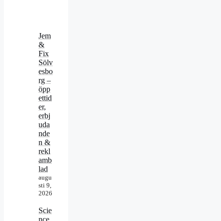
Jem
&
Fix
Sölv
esbo
rg –
öpp
ettid
er,
erbj
uda
nde
n &
rekl
amb
lad
augu
sti 9,
2026
Scie
nce