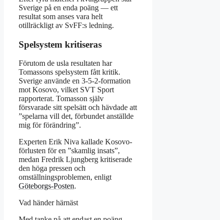
Sverige på en enda poäng — ett
resultat som anses vara helt
otillräckligt av SvFF:s ledning.
Spelsystem kritiseras
Förutom de usla resultaten har
Tomassons spelsystem fått kritik.
Sverige använde en 3-5-2-formation
mot Kosovo, vilket SVT Sport
rapporterat. Tomasson själv
försvarade sitt spelsätt och hävdade att
”spelarna vill det, förbundet anställde
mig för förändring”.
Experten Erik Niva kallade Kosovo-
förlusten för en ”skamlig insats”,
medan Fredrik Ljungberg kritiserade
den höga pressen och
omställningsproblemen, enligt
Göteborgs-Posten
.
Vad händer härnäst
Med tanke på att endast en poäng