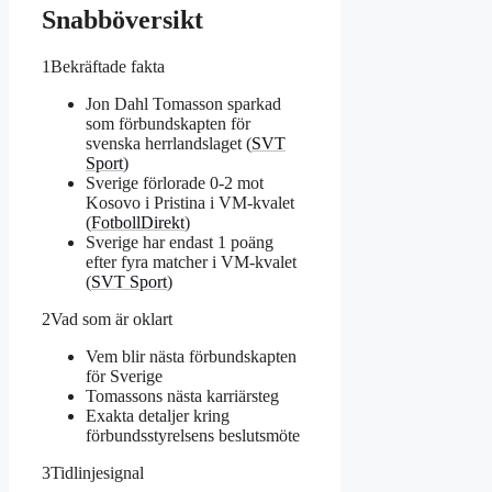
Snabböversikt
1
Bekräftade fakta
Jon Dahl Tomasson sparkad
som förbundskapten för
svenska herrlandslaget (
SVT
Sport
)
Sverige förlorade 0-2 mot
Kosovo i Pristina i VM-kvalet
(
FotbollDirekt
)
Sverige har endast 1 poäng
efter fyra matcher i VM-kvalet
(
SVT Sport
)
2
Vad som är oklart
Vem blir nästa förbundskapten
för Sverige
Tomassons nästa karriärsteg
Exakta detaljer kring
förbundsstyrelsens beslutsmöte
3
Tidlinjesignal